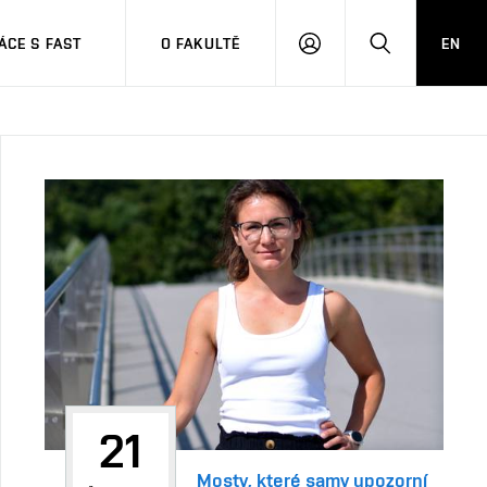
CE S FAST
O FAKULTĚ
EN
PŘIHLÁSIT
HLEDAT
SE
21
Mosty, které samy upozorní