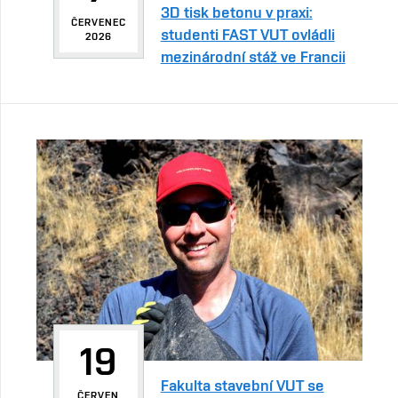
3D tisk betonu v praxi:
ČERVENEC
studenti FAST VUT ovládli
2026
mezinárodní stáž ve Francii
19
Fakulta stavební VUT se
ČERVEN