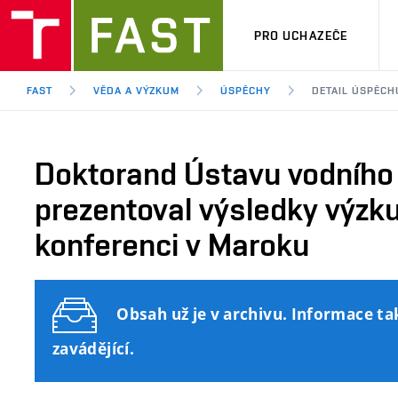
PRO UCHAZEČE
FAST
VĚDA A VÝZKUM
ÚSPĚCHY
DETAIL ÚSPĚCH
Doktorand Ústavu vodního 
prezentoval výsledky výzk
konferenci v Maroku
Obsah už je v archivu. Informace ta
zavádějící.