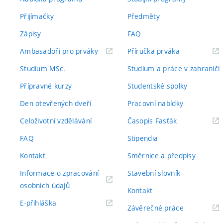
Přijímačky
Předměty
Zápisy
FAQ
(externí
(externí
Ambasadoři pro prváky
Příručka prváka
odkaz)
odkaz)
Studium MSc.
Studium a práce v zahraničí
Přípravné kurzy
Studentské spolky
Den otevřených dveří
Pracovní nabídky
(externí
Celoživotní vzdělávání
Časopis Fasťák
odkaz)
FAQ
Stipendia
Kontakt
Směrnice a předpisy
Informace o zpracování
Stavební slovník
(externí
osobních údajů
Kontakt
odkaz)
(externí
E-přihláška
(externí
Závěrečné práce
odkaz)
odkaz)