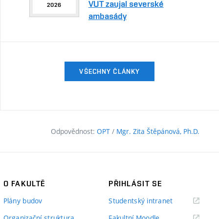
VUT zaujal severské
2026
ambasády
VŠECHNY ČLÁNKY
Odpovědnost:
OPT
/
Mgr. Zita Štěpánová, Ph.D.
O FAKULTĚ
PŘIHLÁSIT SE
(externí
Plány budov
Studentský intranet
odkaz)
(externí
Organizační struktura
Fakultní Moodle