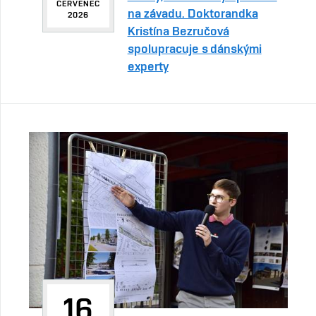
ČERVENEC
na závadu. Doktorandka
2026
Kristína Bezručová
spolupracuje s dánskými
experty
16