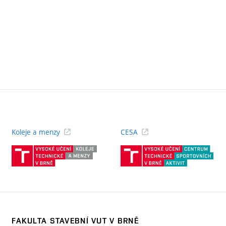
Koleje a menzy
CESA
(externí
(ext
odkaz)
odk
FAKULTA STAVEBNÍ VUT V BRNĚ