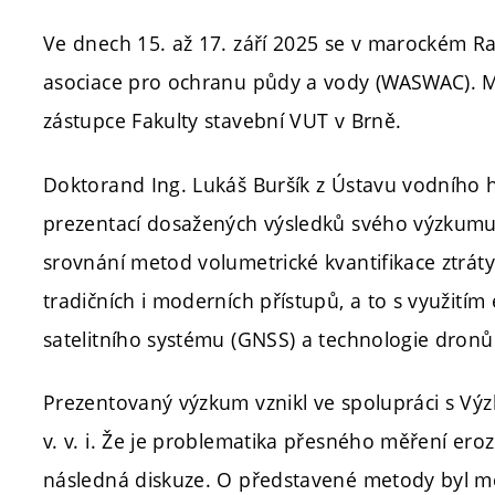
Ve dnech 15. až 17. září 2025 se v marockém R
asociace pro ochranu půdy a vody (WASWAC). Me
zástupce Fakulty stavební VUT v Brně.
Doktorand Ing. Lukáš Buršík z Ústavu vodního h
prezentací dosažených výsledků svého výzkumu.
srovnání metod volumetrické kvantifikace ztrát
tradičních i moderních přístupů, a to s využití
satelitního systému (GNSS) a technologie dronů
Prezentovaný výzkum vznikl ve spolupráci s V
v. v. i. Že je problematika přesného měření eroz
následná diskuze. O představené metody byl me