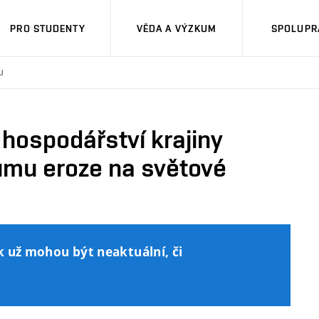
PRO STUDENTY
VĚDA A VÝZKUM
SPOLUPRÁ
U
hospodářství krajiny
umu eroze na světové
k už mohou být neaktuální, či