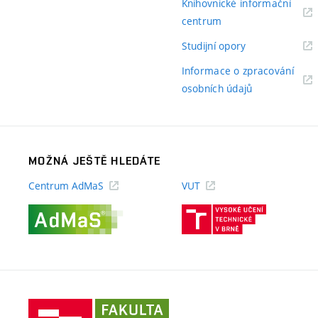
Knihovnické informační
(externí
centrum
odkaz)
(externí
Studijní opory
odkaz)
Informace o zpracování
(externí
osobních údajů
odkaz)
MOŽNÁ JEŠTĚ HLEDÁTE
Centrum AdMaS
VUT
(externí
(externí
odkaz)
odkaz)
Fakulta