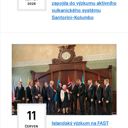
zapojila do výzkumu aktivního
2026
vulkanického systému
Santorini–Kolumbo
11
Islandský výzkum na FAST
ČERVEN