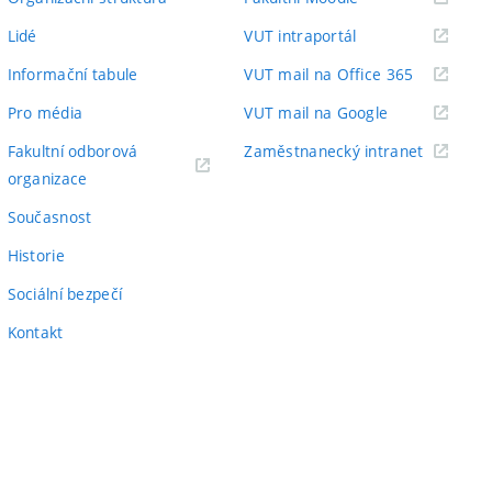
odkaz)
(externí
Lidé
VUT intraportál
odkaz)
(externí
Informační tabule
VUT mail na Office 365
odkaz)
(externí
Pro média
VUT mail na Google
odkaz)
(externí
Fakultní odborová
Zaměstnanecký intranet
(externí
odkaz)
organizace
odkaz)
Současnost
Historie
Sociální bezpečí
Kontakt