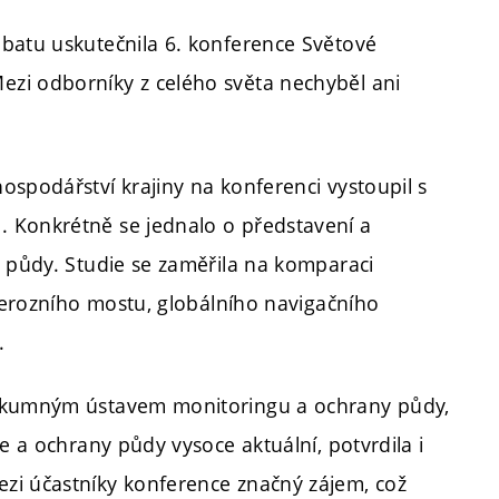
abatu uskutečnila 6. konference Světové
zi odborníky z celého světa nechyběl ani
ospodářství krajiny na konferenci vystoupil s
 Konkrétně se jednalo o představení a
y půdy. Studie se zaměřila na komparaci
m erozního mostu, globálního navigačního
.
ýzkumným ústavem monitoringu a ochrany půdy,
e a ochrany půdy vysoce aktuální, potvrdila i
zi účastníky konference značný zájem, což