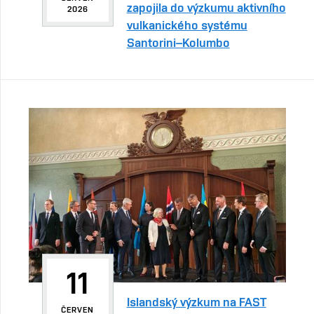
zapojila do výzkumu aktivního
2026
vulkanického systému
Santorini–Kolumbo
11
Islandský výzkum na FAST
ČERVEN