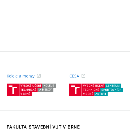
Koleje a menzy
CESA
(externí
(ext
odkaz)
odk
FAKULTA STAVEBNÍ VUT V BRNĚ