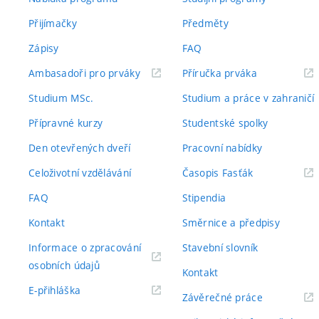
Přijímačky
Předměty
Zápisy
FAQ
(externí
(externí
Ambasadoři pro prváky
Příručka prváka
odkaz)
odkaz)
Studium MSc.
Studium a práce v zahraničí
Přípravné kurzy
Studentské spolky
Den otevřených dveří
Pracovní nabídky
(externí
Celoživotní vzdělávání
Časopis Fasťák
odkaz)
FAQ
Stipendia
Kontakt
Směrnice a předpisy
Informace o zpracování
Stavební slovník
(externí
osobních údajů
Kontakt
odkaz)
(externí
E-přihláška
(externí
Závěrečné práce
odkaz)
odkaz)