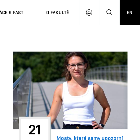
CE S FAST
O FAKULTĚ
EN
PŘIHLÁSIT
HLEDAT
SE
21
Mosty, které samy upozorní