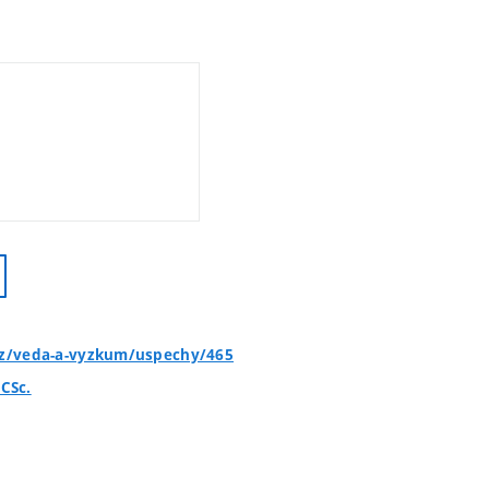
cz/veda-a-vyzkum/uspechy/465
 CSc.