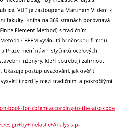
publice. VUT je zastoupena Martinem Vildem z
ní fakulty. Kniha na 369 stranách porovnává
nite Element Method) s tradičními
. Metoda CBFEM vyvinutá brněnskou firmou
ě a Praze mění návrh styčníků ocelových
stavební inženýry, kteří potřebují zahrnout
 Ukazuje postup uvažování, jak ověřit
vysvětlit rozdíly mezi tradičními a pokročilými
tion-book-for-cbfem-according-to-the-aisc-code
Design+by+Inelastic+Analysis-p-