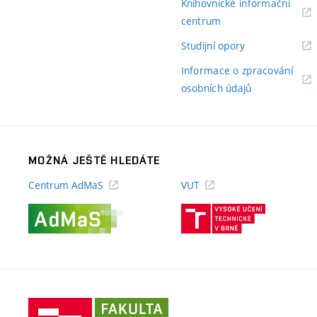
Knihovnické informační
(externí
centrum
odkaz)
(externí
Studijní opory
odkaz)
Informace o zpracování
(externí
osobních údajů
odkaz)
MOŽNÁ JEŠTĚ HLEDÁTE
Centrum AdMaS
VUT
(externí
(externí
odkaz)
odkaz)
Fakulta