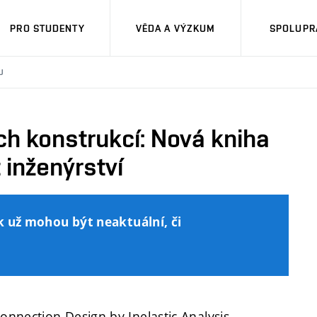
PRO STUDENTY
VĚDA A VÝZKUM
SPOLUPRÁ
U
ch konstrukcí: Nová kniha
 inženýrství
k už mohou být neaktuální, či
Connection Design by Inelastic Analysis