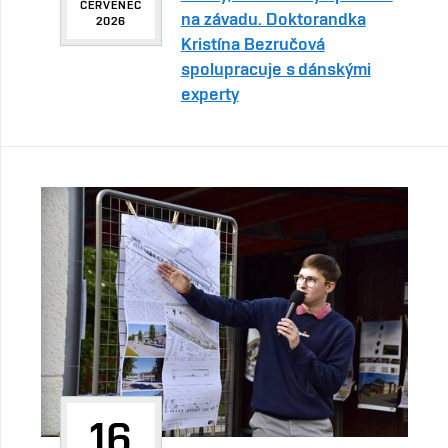
ČERVENEC
na závadu. Doktorandka
2026
Kristína Bezručová
spolupracuje s dánskými
experty
16