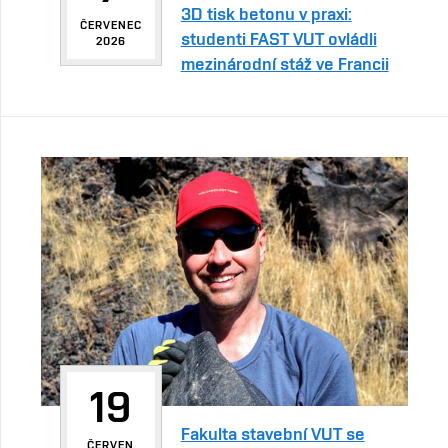
3D tisk betonu v praxi:
ČERVENEC
studenti FAST VUT ovládli
2026
mezinárodní stáž ve Francii
19
Fakulta stavební VUT se
ČERVEN