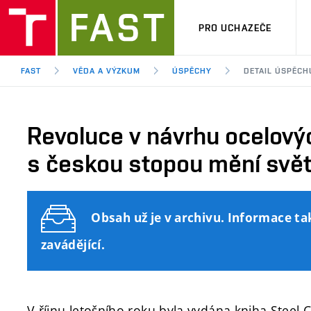
PRO UCHAZEČE
FAST
VĚDA A VÝZKUM
ÚSPĚCHY
DETAIL ÚSPĚCH
Revoluce v návrhu ocelový
s českou stopou mění svět
Obsah už je v archivu. Informace ta
zavádějící.
V říjnu letošního roku byla vydána kniha Steel 