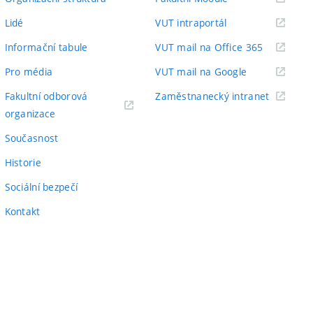
odkaz)
(externí
Lidé
VUT intraportál
odkaz)
(externí
Informační tabule
VUT mail na Office 365
odkaz)
(externí
Pro média
VUT mail na Google
odkaz)
(externí
Fakultní odborová
Zaměstnanecký intranet
(externí
odkaz)
organizace
odkaz)
Současnost
Historie
Sociální bezpečí
Kontakt