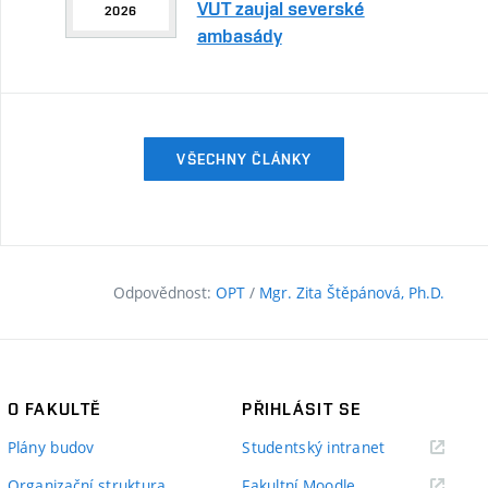
VUT zaujal severské
2026
ambasády
VŠECHNY ČLÁNKY
Odpovědnost:
OPT
/
Mgr. Zita Štěpánová, Ph.D.
O FAKULTĚ
PŘIHLÁSIT SE
(externí
Plány budov
Studentský intranet
odkaz)
(externí
Organizační struktura
Fakultní Moodle