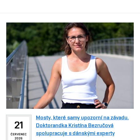
Mosty, které samy upozorní na závadu.
21
Doktorandka Kristína Bezručová
spolupracuje s dánskými experty
ČERVENEC
2026