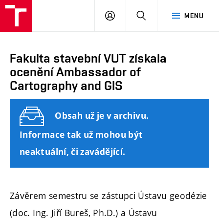
FAST
PŘIHLÁSIT
HLEDAT
MENU
VUT
SE
Brno
Fakulta stavební VUT získala
ocenění Ambassador of
Cartography and GIS
Obsah už je v archivu.
Informace tak už mohou být
neaktuální, či zavádějící.
Závěrem semestru se zástupci Ústavu geodézie
(doc. Ing. Jiří Bureš, Ph.D.) a Ústavu