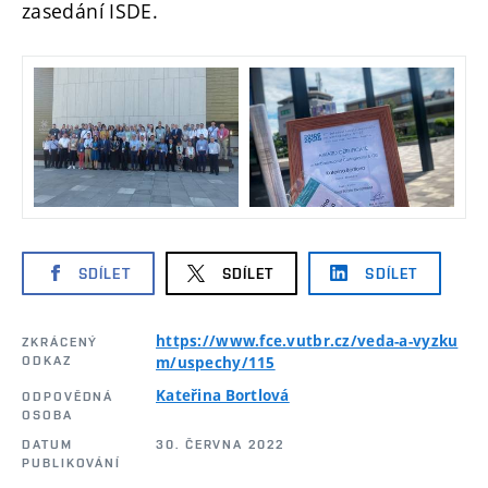
zasedání ISDE.
SDÍLET
SDÍLET
SDÍLET
https://www.fce.vutbr.cz/veda-a-vyzku
ZKRÁCENÝ
ODKAZ
m/uspechy/115
Kateřina Bortlová
ODPOVĚDNÁ
OSOBA
DATUM
30. ČERVNA 2022
PUBLIKOVÁNÍ