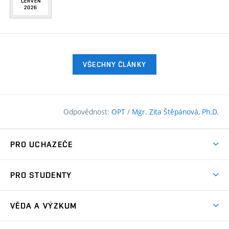
ČERVEN
2026
VŠECHNY ČLÁNKY
Odpovědnost:
OPT
/
Mgr. Zita Štěpánová, Ph.D.
PRO UCHAZEČE
Pojďte na FAST
PRO STUDENTY
Nabídka programů
Časový plán studia
Přijímačky
VĚDA A VÝZKUM
Studijní programy
Zápisy
Úspěchy