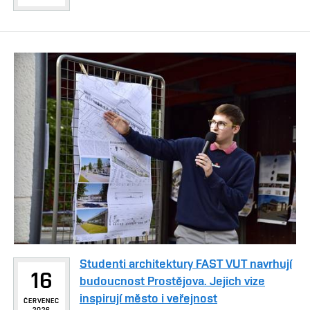
Studenti architektury FAST VUT navrhují
16
budoucnost Prostějova. Jejich vize
inspirují město i veřejnost
ČERVENEC
2026