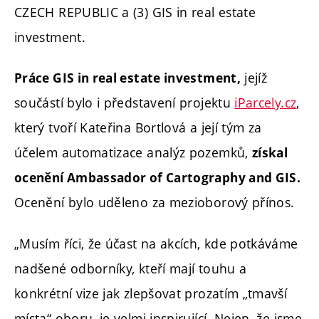
CZECH REPUBLIC a (3) GIS in real estate
investment.
jejíž
Práce GIS in real estate investment,
součástí bylo i představení projektu
iParcely.cz
,
který tvoří Kateřina Bortlová a její tým za
účelem automatizace analýz pozemků,
získal
ocenění Ambassador of Cartography and GIS.
Ocenění bylo uděleno za mezioborový přínos.
„Musím říci, že účast na akcích, kde potkáváme
nadšené odborníky, kteří mají touhu a
konkrétní vize jak zlepšovat prozatím „tmavší
místa“ oboru, je velmi inspirující. Nejen, že jsme