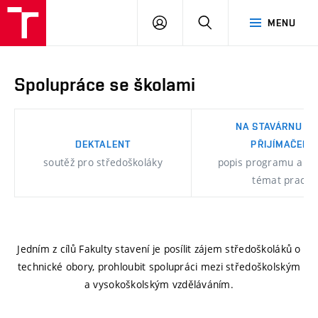
FAST
PŘIHLÁSIT
HLEDAT
MENU
VUT
SE
Brno
Spolupráce se školami
NA STAVÁRNU B
DEKTALENT
PŘIJÍMAČEK
soutěž pro středoškoláky
popis programu a na
témat prací
Jedním z cílů Fakulty stavení je posílit zájem středoškoláků o
technické obory, prohloubit spolupráci mezi středoškolským
a vysokoškolským vzděláváním.