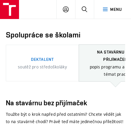
FAST
PŘIHLÁSIT
HLEDAT
MENU
VUT
SE
Brno
Spolupráce se školami
NA STAVÁRNU B
DEKTALENT
PŘIJÍMAČEK
soutěž pro středoškoláky
popis programu a na
témat prací
Na stavárnu bez přijímaček
Toužíte být o krok napřed před ostatními? Chcete vědět jak
to na stavárně chodí? Právě teď máte jedinečnou příležitost!