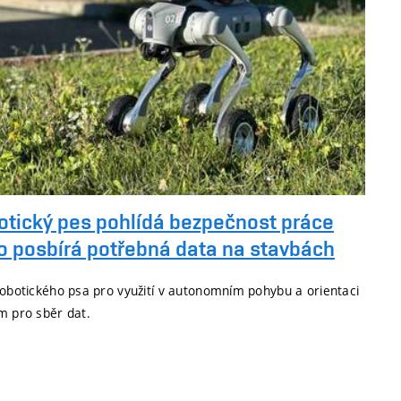
otický pes pohlídá bezpečnost práce
o posbírá potřebná data na stavbách
 robotického psa pro využití v autonomním pohybu a orientaci
m pro sběr dat.