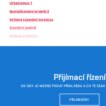
Urbanismus 1
Specializovaný projekt E
Veřejné stavební investice
Stavební podnik
Daňová evidence
Urbanismus 2
Pozemní stavitelství 3
Přijímací řízení
DO KDY JE MOŽNÉ PODAT PŘIHLÁŠKU A CO TĚ ČEKÁ
PŘIJÍMAČKY