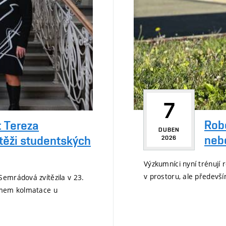
7
Rob
 Tereza
DUBEN
neb
těži studentských
2026
Výzkumníci nyní trénují
v prostoru, ale předevší
Semrádová zvítězila v 23.
kumem kolmatace u