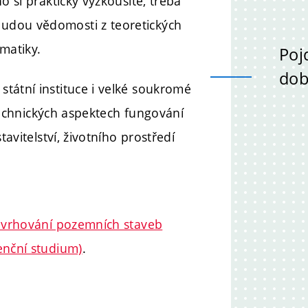
o si prakticky vyzkoušíte, třeba
udou vědomosti z teoretických
matiky.
Poj
dob
tátní instituce i velké soukromé
, technických aspektech fungování
tavitelství, životního prostředí
navrhování pozemních staveb
zenční studium)
.