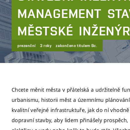
MANAGEMENT
STA
MĚSTSKÉ
INŽENÝR
prezenční
3 roky
zakončeno titulem Bc.
Chcete měnit města v přátelská a udržitelně fun
urbanismu, historii měst a územnímu plánování?
kvalitní veřejné infrastruktuře, jak do ní vho
dopravní stavby, aby lidem přinášely prospěch,