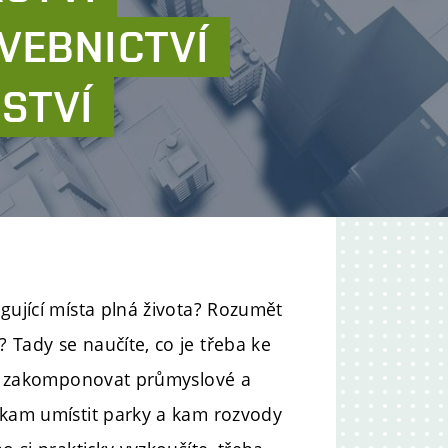
VEBNICTVÍ
STVÍ
gující místa plná života? Rozumět
 Tady se naučíte, co je třeba ke
dně zakomponovat průmyslové a
 kam umístit parky a kam rozvody