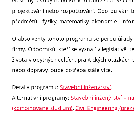
elektřiny a vody nebo kolik to bude stát. Všechn
projektování nebo rozpočtování. Oporou vám b
předmětů - fyziky, matematiky, ekonomie i infor
O absolventy tohoto programu se perou úřady, s
firmy. Odborníků, kteří se vyznají v legislativě
života v obytných celcích, praktických otázkách s
nebo dopravy, bude potřeba stále více.
Detaily programu:
Stavební inženýrství
.
Alternativní programy:
Stavební inženýrství – 
(kombinované studium)
,
Civil Engineering (pre