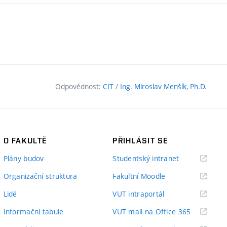
Odpovědnost:
CIT
/
Ing. Miroslav Menšík, Ph.D.
O FAKULTĚ
PŘIHLÁSIT SE
(externí
Plány budov
Studentský intranet
odkaz)
(externí
Organizační struktura
Fakultní Moodle
odkaz)
(externí
Lidé
VUT intraportál
odkaz)
(externí
Informační tabule
VUT mail na Office 365
odkaz)