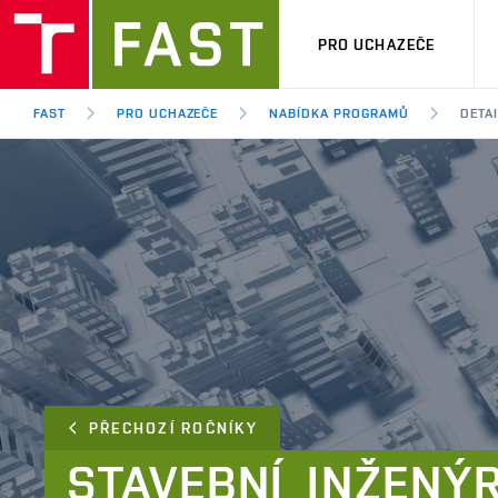
PRO UCHAZEČE
FAST
PRO UCHAZEČE
NABÍDKA PROGRAMŮ
DETA
PŘECHOZÍ ROČNÍKY
STAVEBNÍ
INŽENÝR