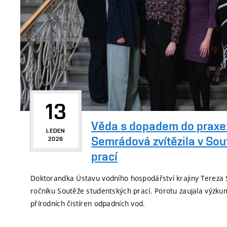
13
Věda s dopadem do praxe:
LEDEN
Semrádová zvítězila v Sou
2026
prací
Doktorandka Ústavu vodního hospodářství krajiny Tereza 
ročníku Soutěže studentských prací. Porotu zaujala výz
přírodních čistíren odpadních vod.