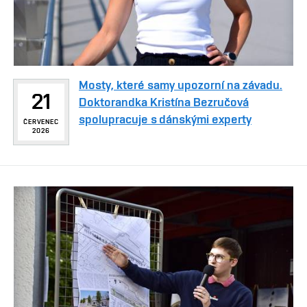
Mosty, které samy upozorní na závadu.
21
Doktorandka Kristína Bezručová
spolupracuje s dánskými experty
ČERVENEC
2026