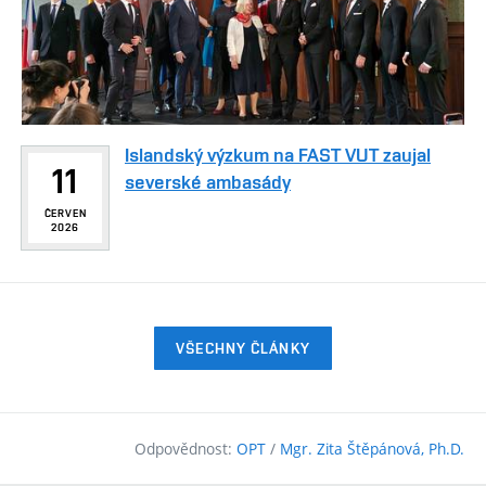
Islandský výzkum na FAST VUT zaujal
11
severské ambasády
ČERVEN
2026
VŠECHNY ČLÁNKY
Odpovědnost:
OPT
/
Mgr. Zita Štěpánová, Ph.D.