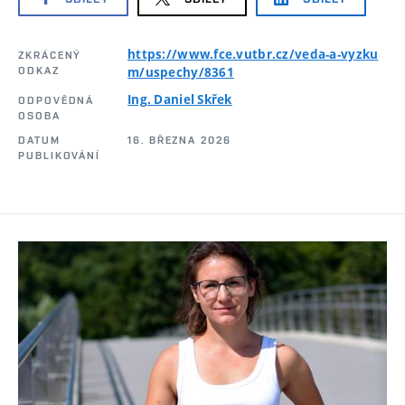
https://www.fce.vutbr.cz/veda-a-vyzku
ZKRÁCENÝ
ODKAZ
m/uspechy/8361
Ing. Daniel Skřek
ODPOVĚDNÁ
OSOBA
DATUM
16. BŘEZNA 2026
PUBLIKOVÁNÍ