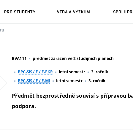
PRO STUDENTY
VĚDA A VÝZKUM
SPOLUPRÁ
TU
BVA111
předmět zařazen ve 2 studijních plánech
BPC-SIS / E / E-EKR
letní semestr
3. ročník
BPC-SIS / E / E-MI
letní semestr
3. ročník
Předmět bezprostředně souvisí s přípravou bak
podpora.