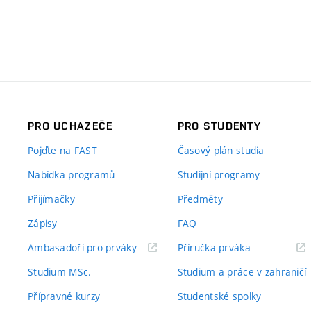
PRO UCHAZEČE
PRO STUDENTY
Pojďte na FAST
Časový plán studia
Nabídka programů
Studijní programy
Přijímačky
Předměty
Zápisy
FAQ
(externí
(externí
Ambasadoři pro prváky
Příručka prváka
odkaz)
odkaz)
Studium MSc.
Studium a práce v zahraničí
Přípravné kurzy
Studentské spolky