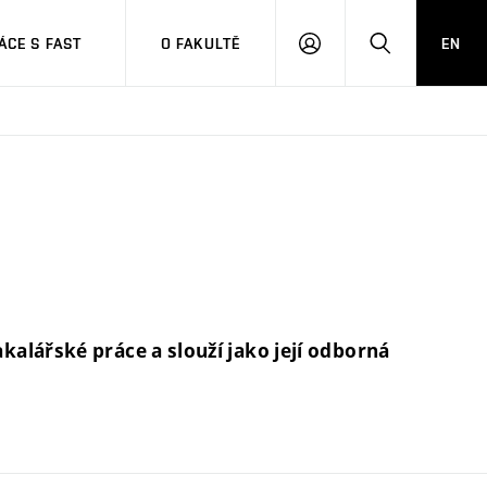
CE S FAST
O FAKULTĚ
EN
PŘIHLÁSIT
HLEDAT
SE
alářské práce a slouží jako její odborná