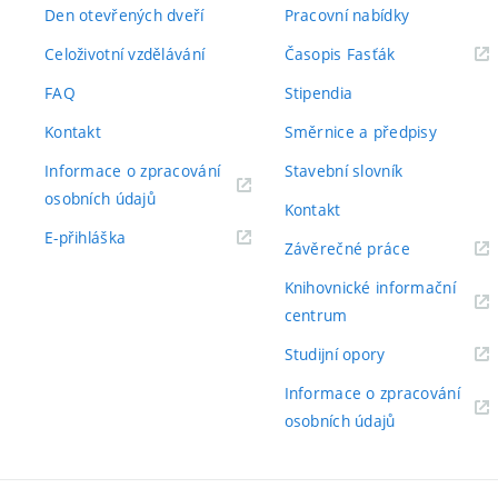
Den otevřených dveří
Pracovní nabídky
(externí
Celoživotní vzdělávání
Časopis Fasťák
odkaz)
FAQ
Stipendia
Kontakt
Směrnice a předpisy
Informace o zpracování
Stavební slovník
(externí
osobních údajů
Kontakt
odkaz)
(externí
E-přihláška
(externí
Závěrečné práce
odkaz)
odkaz)
Knihovnické informační
(externí
centrum
odkaz)
(externí
Studijní opory
odkaz)
Informace o zpracování
(externí
osobních údajů
odkaz)