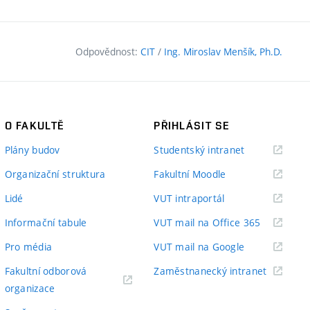
Odpovědnost:
CIT
/
Ing. Miroslav Menšík, Ph.D.
O FAKULTĚ
PŘIHLÁSIT SE
(externí
Plány budov
Studentský intranet
odkaz)
(externí
Organizační struktura
Fakultní Moodle
odkaz)
(externí
Lidé
VUT intraportál
odkaz)
(externí
Informační tabule
VUT mail na Office 365
odkaz)
(externí
Pro média
VUT mail na Google
odkaz)
(externí
Fakultní odborová
Zaměstnanecký intranet
(externí
odkaz)
organizace
odkaz)