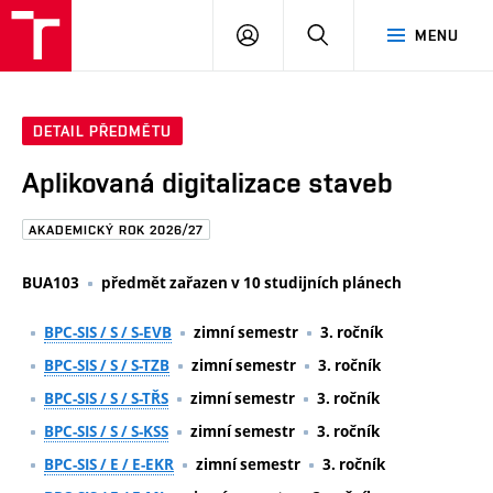
FAST
PŘIHLÁSIT
HLEDAT
MENU
VUT
SE
Brno
DETAIL PŘEDMĚTU
Aplikovaná digitalizace staveb
AKADEMICKÝ ROK 2026/27
BUA103
předmět zařazen v 10 studijních plánech
BPC-SIS / S / S-EVB
zimní semestr
3. ročník
BPC-SIS / S / S-TZB
zimní semestr
3. ročník
BPC-SIS / S / S-TŘS
zimní semestr
3. ročník
BPC-SIS / S / S-KSS
zimní semestr
3. ročník
BPC-SIS / E / E-EKR
zimní semestr
3. ročník