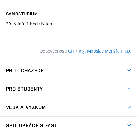
SAMOSTUDIUM
39 týdnů, 1 hod./týden
Odpovědnost:
CIT
/
Ing. Miroslav Menšík, Ph.D.
PRO UCHAZEČE
Pojďte na FAST
PRO STUDENTY
Nabídka programů
Časový plán studia
Přijímačky
VĚDA A VÝZKUM
Studijní programy
Zápisy
Úspěchy
Předměty
SPOLUPRÁCE S FAST
(externí
Ambasadoři pro prváky
Licence a patenty
odkaz)
FAQ
Studium MSc.