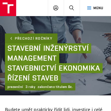
FAST
PŘIHLÁSIT
HLEDAT
MENU
VUT
SE
Brno
PŘECHOZÍ ROČNÍKY
STAVEBNÍ
INŽENÝRSTVÍ
MANAGEMENT
STAVEBNICTVÍ
EKONOMIKA
ŘÍZENÍ
STAVEB
prezenční
3 roky
zakončeno titulem Bc.
Budete umět prakticky řídit lidi, investice i celé