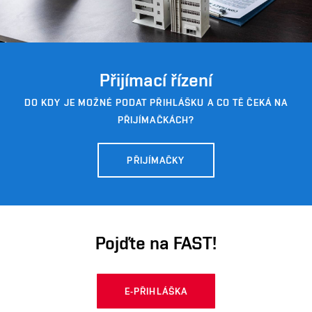
Přijímací řízení
DO KDY JE MOŽNÉ PODAT PŘIHLÁŠKU A CO TĚ ČEKÁ NA
PŘIJÍMAČKÁCH?
PŘIJÍMAČKY
Pojďte na FAST!
E-PŘIHLÁŠKA