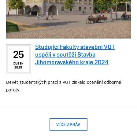
Studující Fakulty stavební VUT
25
uspěli v soutěži Stavba
Jihomoravského kraje 2024
DUBEN
2025
Devět studentských prací z VUT získalo ocenění odborné
poroty.
VÍCE ZPRÁV