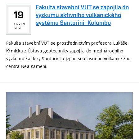
Fakulta stavební VUT se zapojila do
19
výzkumu aktivního vulkanického
systému Santorini–Kolumbo
ČERVEN
2026
Fakulta stavební VUT se prostřednictvím profesora Lukáše
Krmíčka z Ústavu geotechniky zapojila do mezinárodního
výzkumu kaldery Santorini a jejího současného vulkanického
centra Nea Kameni.