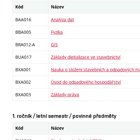
Kód
Název
BAA016
Analýza dat
BBA005
Fyzika
BRA012-A
GIS
BUA017
Základy digitalizace ve stavebnictví
BXA001
Nauka o složení stavebních a odpadových ma
BXA002
Úvod do odpadového hospodářství
BXA003
Základy práva
1. ročník / letní semestr / povinné předměty
Kód
Název