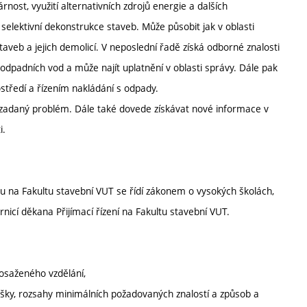
nost, využití alternativních zdrojů energie a dalších
 selektivní dekonstrukce staveb. Může působit jak v oblasti
 staveb a jejich demolicí. V neposlední řadě získá odborné znalosti
 odpadních vod a může najít uplatnění v oblasti správy. Dále pak
ostředí a řízením nakládání s odpady.
 zadaný problém. Dále také dovede získávat nové informace v
i.
 na Fakultu stavební VUT se řídí zákonem o vysokých školách,
icí děkana Přijímací řízení na Fakultu stavební VUT.
osaženého vzdělání,
oušky, rozsahy minimálních požadovaných znalostí a způsob a