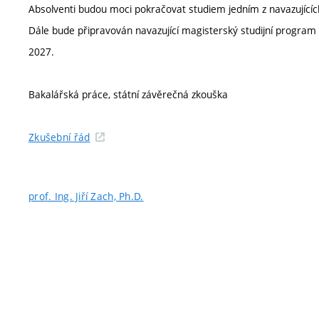
Absolventi budou moci pokračovat studiem jedním z navazujícíc
Dále bude připravován navazující magisterský studijní program 
2027.
Bakalářská práce, státní závěrečná zkouška
Zkušební řád
prof. Ing. Jiří Zach, Ph.D.