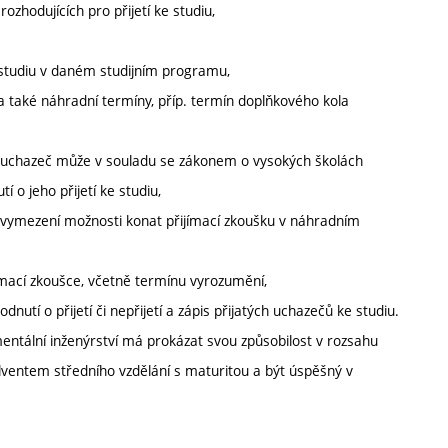
ozhodujících pro přijetí ke studiu,
 studiu v daném studijním programu,
a také náhradní termíny, příp. termín doplňkového kola
kdy uchazeč může v souladu se zákonem o vysokých školách
 o jeho přijetí ke studiu,
. vymezení možnosti konat přijímací zkoušku v náhradním
ímací zkoušce, včetně termínu vyrozumění,
dnutí o přijetí či nepřijetí a zápis přijatých uchazečů ke studiu.
ntální inženýrství má prokázat svou způsobilost v rozsahu
lventem středního vzdělání s maturitou a být úspěšný v