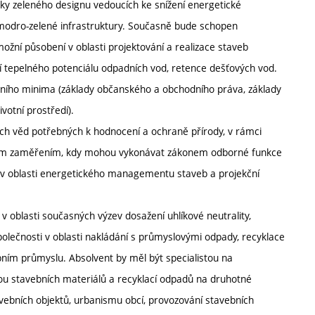
vky zeleného designu vedoucích ke snížení energetické
u modro-zelené infrastruktury. Současně bude schopen
ožní působení v oblasti projektování a realizace staveb
í tepelného potenciálu odpadních vod, retence dešťových vod.
ávního minima (základy občanského a obchodního práva, základy
votní prostředí).
ích věd potřebných k hodnocení a ochraně přírody, v rámci
álním zaměřením, kdy mohou vykonávat zákonem odborné funkce
 v oblasti energetického managementu staveb a projekční
 oblasti současných výzev dosažení uhlíkové neutrality,
polečnosti v oblasti nakládání s průmyslovými odpady, recyklace
bním průmyslu. Absolvent by měl být specialistou na
bou stavebních materiálů a recyklací odpadů na druhotné
avebních objektů, urbanismu obcí, provozování stavebních