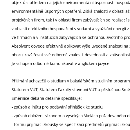
objektů s ohledem na jejich environmentální úspornost, hospodár
environmentálně úsporných opatření. Získá znalosti v oblasti až
projekčních firem, tak i v oblasti firem zabývajících se realizací
v oblasti efektivního hospodaření s vodami a využívání energií z
ve firmách a v institucích zabývajících se ochranou životního pr
Absolvent dovede efektivně aplikovat výše uvedené znalosti na
oboru, rozšiřovat své odborné znalosti, dovednosti a způsobilost
Je schopen odborně komunikovat v anglickém jazyce.
Přijímání uchazečů o studium v bakalářském studijním programu
Statutem VUT, Statutem Fakulty stavební VUT a příslušnou Směrn
Směrnice děkana detailně specifikuje:
- způsob a lhůtu pro podávání přihlášek ke studiu,
- způsob doložení zákonem o vysokých školách požadovaného d
- formu přijímací zkoušky se specifikací předmětů přijímací zk