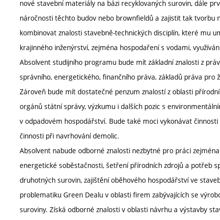
nové stavební materiály na bázi recyklovaných surovin, dále pr
náročnosti těchto budov nebo brownfieldů a zajistit tak tvorb
kombinovat znalosti stavebně-technických disciplín, které mu um
krajinného inženýrství, zejména hospodaření s vodami, využíván
Absolvent studijního programu bude mít základní znalosti z pr
správního, energetického, finančního práva, základů práva pro ži
Zároveň bude mít dostatečné penzum znalostí z oblasti přírodn
orgánů státní správy, výzkumu i dalších pozic s environment
v odpadovém hospodářství. Bude také moci vykonávat činnosti
činnosti při navrhování demolic.
Absolvent nabude odborné znalosti nezbytné pro práci zejména v
energetické soběstačnosti, šetření přírodních zdrojů a potřeb s
druhotných surovin, zajištění oběhového hospodářství ve stave
problematiku Green Dealu v oblasti firem zabývajících se výro
suroviny. Získá odborné znalosti v oblasti návrhu a výstavby st