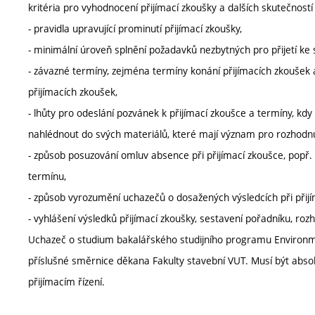
kritéria pro vyhodnocení přijímací zkoušky a dalších skutečností r
- pravidla upravující prominutí přijímací zkoušky,
- minimální úroveň splnění požadavků nezbytných pro přijetí ke
- závazné termíny, zejména termíny konání přijímacích zkoušek 
přijímacích zkoušek,
- lhůty pro odeslání pozvánek k přijímací zkoušce a termíny, 
nahlédnout do svých materiálů, které mají význam pro rozhodnutí
- způsob posuzování omluv absence při přijímací zkoušce, popř
termínu,
- způsob vyrozumění uchazečů o dosažených výsledcích při přij
- vyhlášení výsledků přijímací zkoušky, sestavení pořadníku, rozho
Uchazeč o studium bakalářského studijního programu Environme
příslušné směrnice děkana Fakulty stavební VUT. Musí být abso
přijímacím řízení.