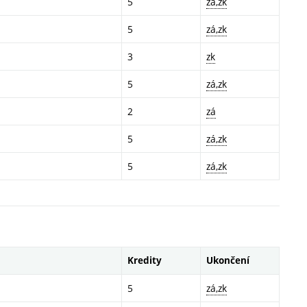
5
zá,zk
5
zá,zk
3
zk
5
zá,zk
2
zá
5
zá,zk
5
zá,zk
Kredity
Ukončení
5
zá,zk