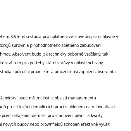
hem 3,5 letého studia pro uplatnění ve stavební praxi, hlavně v
ch zdrojů surovin a plnohodnotného zpětného zabudování
mot. Absolvent bude jak technicky odborně vzdělaný, tak i
telství, a to pro potřeby státní správy v oblasti ochrany
 studia i půlroční praxe, která umožní lepší zapojení absolventa
nženýrství bude mít znalosti v oblasti managementu
ů projektování demoličních prací s ohledem na minimalizaci
b před zahájením demolic pro stanovení bilancí a kvality
ení nových budov nebo brownfieldů schopen efektivně využít