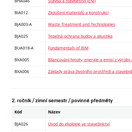
BHA046
Stavba a stavitelství (ENI)
BIA012
Zkoušení materiálů a konstrukcí
BJA003-A
Waste Treatment and Technologies
BJA025
Tepelná ochrana budov a akustika
BUA018-A
Fundamentals of BIM
BXA005
Bilancování hmoty, energie a emisí z výroby
BXA006
Základy práva životního prostředí a stavebn
2. ročník / zimní semestr / povinné předměty
Kód
Název
BJA026
Úvod do ekologie ve stavebnictví