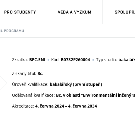
PRO STUDENTY
VĚDA A VÝZKUM
SPOLUPRÁ
IL PROGRAMU
Zkratka:
Kód:
Typ studia:
BPC-ENI
B0732P260004
bakalář
Získaný titul:
Bc.
Úroveň kvalifikace:
bakalářský (první stupeň)
Udělovaná kvalifikace:
Bc. v oblasti "Environmentální inženýrs
Akreditace:
4. června 2024
–
4. června 2034