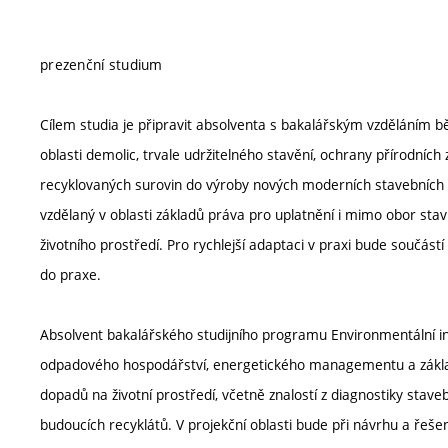
prezenční studium
Cílem studia je připravit absolventa s bakalářským vzděláním bě
oblasti demolic, trvale udržitelného stavění, ochrany přírodní
recyklovaných surovin do výroby nových moderních stavebních h
vzdělaný v oblasti základů práva pro uplatnění i mimo obor stavi
životního prostředí. Pro rychlejší adaptaci v praxi bude součástí
do praxe.
Absolvent bakalářského studijního programu Environmentální i
odpadového hospodářství, energetického managementu a základ
dopadů na životní prostředí, včetně znalostí z diagnostiky stave
budoucích recyklátů. V projekční oblasti bude při návrhu a řeš