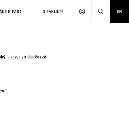
CE S FAST
O FAKULTĚ
EN
PŘIHLÁSIT
HLEDAT
SE
Jazyk studia:
ský
český
tví"