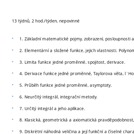
13 týdnů, 2 hod./týden, nepovinné
1. Základní matematické pojmy, zobrazení, posloupnosti a
2. Elementární a složené funkce, jejich vlastnosti. Polyno
3. Limita funkce jedné proměnné, spojitost, derivace.
4. Derivace funkce jedné proměnné, Taylorova věta, l´Hos
5. Průběh funkce jedné proměnné, asymptoty.
6. Neurčitý integrál, integrační metody.
7. Určitý integrál a jeho aplikace.
8. Klasická, geometrická a axiomatická pravděpodobnos
9. Diskrétní náhodná veličina a její funkční a číselné char