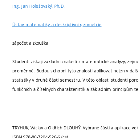
Ing. Jan Holešovský, Ph.D.
Ústav matematiky a deskriptivní geometrie
zápočet a zkouška
Studenti získají základní znalosti z matematické analýzy, zej
proměnné. Budou schopni tyto znalosti aplikovat nejen v dalš
statistiky v druhé části semestru. V této oblasti studenti po
funkčních a číselných charakteristik a základním principům te
TRYHUK, Václav a Oldřich DLOUHÝ. Vybrané části a aplikace ve
ISBN 978-80-7204-526-6 (cs)