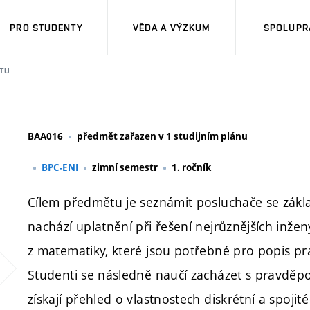
PRO STUDENTY
VĚDA A VÝZKUM
SPOLUPRÁ
TU
BAA016
předmět zařazen v 1 studijním plánu
BPC-ENI
zimní semestr
1. ročník
Cílem předmětu je seznámit posluchače se zákla
nachází uplatnění při řešení nejrůznějších inže
z matematiky, které jsou potřebné pro popis p
Studenti se následně naučí zacházet s pravdě
získají přehled o vlastnostech diskrétní a spojit