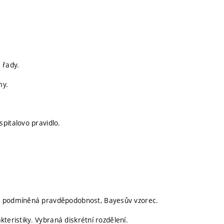
 řady.
my.
pitalovo pravidlo.
t, podmíněná pravděpodobnost, Bayesův vzorec.
akteristiky. Vybraná diskrétní rozdělení.