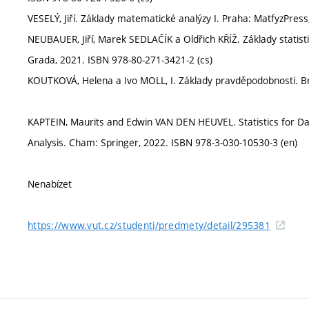
VESELÝ, Jiří. Základy matematické analýzy I. Praha: MatfyzPres
NEUBAUER, Jiří, Marek SEDLAČÍK a Oldřich KŘÍŽ. Základy statist
Grada, 2021. ISBN 978-80-271-3421-2 (cs)
KOUTKOVÁ, Helena a Ivo MOLL, I. Základy pravděpodobnosti. Br
KAPTEIN, Maurits and Edwin VAN DEN HEUVEL. Statistics for Data 
Analysis. Cham: Springer, 2022. ISBN 978-3-030-10530-3 (en)
Nenabízet
https://www.vut.cz/studenti/predmety/detail/295381