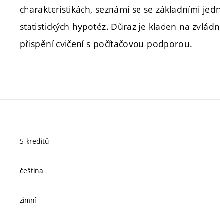
charakteristikách, seznámí se se základními j
statistických hypotéz. Důraz je kladen na zvlád
přispění cvičení s počítačovou podporou.
5 kreditů
čeština
zimní