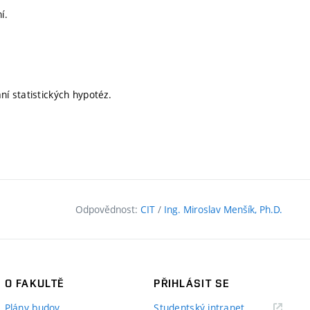
í.
ní statistických hypotéz.
Odpovědnost:
CIT
/
Ing. Miroslav Menšík, Ph.D.
O FAKULTĚ
PŘIHLÁSIT SE
(externí
Plány budov
Studentský intranet