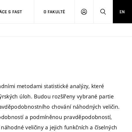
CE S FAST
O FAKULTĚ
EN
PŘIHLÁSIT
HLEDAT
SE
dními metodami statistické analýzy, které
nýrských úloh. Budou rozšířeny vybrané partie
ravděpodobnostního chování náhodných veličin.
podobností a podmíněnou pravděpodobností,
é náhodné veličiny a jejich funkčních a číselných