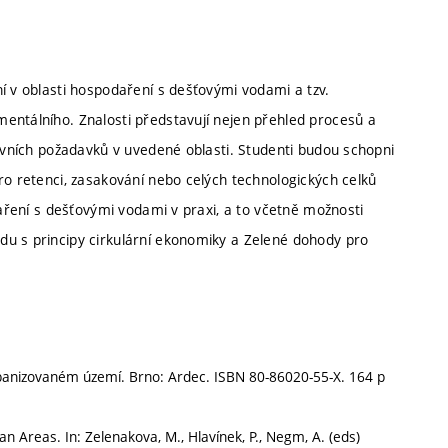
í v oblasti hospodaření s dešťovými vodami a tzv.
entálního. Znalosti představují nejen přehled procesů a
tivních požadavků v uvedené oblasti. Studenti budou schopni
ro retenci, zasakování nebo celých technologických celků
daření s dešťovými vodami v praxi, a to včetně možnosti
du s principy cirkulární ekonomiky a Zelené dohody pro
banizovaném území. Brno: Ardec. ISBN 80-86020-55-X. 164 p
 Areas. In: Zelenakova, M., Hlavínek, P., Negm, A. (eds)