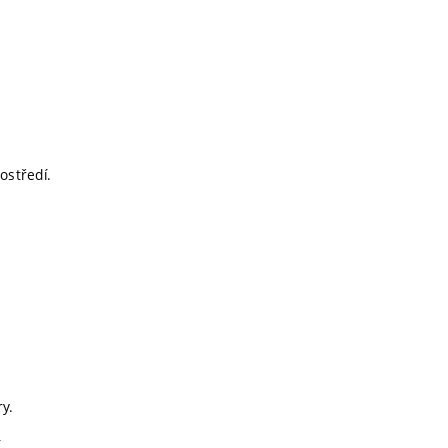
ostředí.
y.
.