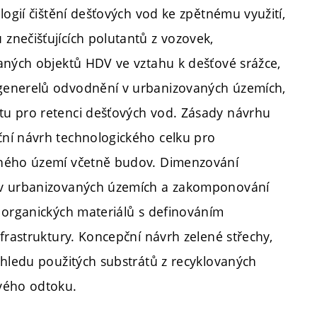
logií čištění dešťových vod ke zpětnému využití,
znečišťujících polutantů z vozovek,
aných objektů HDV ve vztahu k dešťové srážce,
generelů odvodnění v urbanizovaných územích,
tu pro retenci dešťových vod. Zásady návrhu
ní návrh technologického celku pro
aného území včetně budov. Dimenzování
y v urbanizovaných územích a zakomponování
 organických materiálů s definováním
frastruktury. Koncepční návrh zelené střechy,
ohledu použitých substrátů z recyklovaných
vého odtoku.