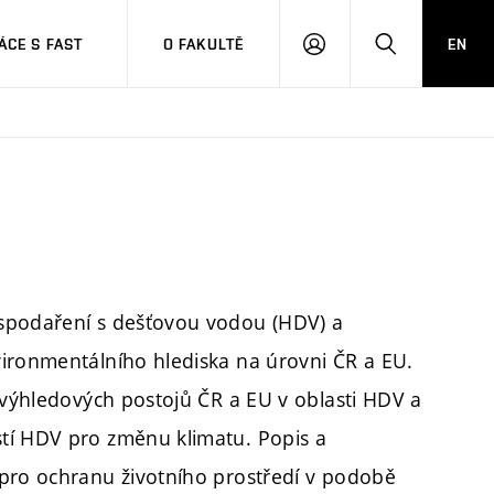
CE S FAST
O FAKULTĚ
EN
PŘIHLÁSIT
HLEDAT
SE
ospodaření s dešťovou vodou (HDV) a
vironmentálního hlediska na úrovni ČR a EU.
a výhledových postojů ČR a EU v oblasti HDV a
tí HDV pro změnu klimatu. Popis a
 pro ochranu životního prostředí v podobě