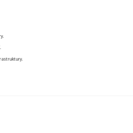
y.
.
rastruktury.