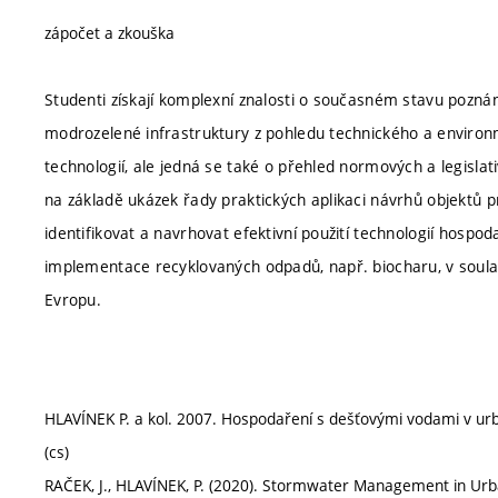
zápočet a zkouška
Studenti získají komplexní znalosti o současném stavu poznán
modrozelené infrastruktury z pohledu technického a environm
technologií, ale jedná se také o přehled normových a legisla
na základě ukázek řady praktických aplikaci návrhů objektů p
identifikovat a navrhovat efektivní použití technologií hospo
implementace recyklovaných odpadů, např. biocharu, v soula
Evropu.
HLAVÍNEK P. a kol. 2007. Hospodaření s dešťovými vodami v ur
(cs)
RAČEK, J., HLAVÍNEK, P. (2020). Stormwater Management in Urban