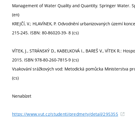
Management of Water Quality and Quantity. Springer Water. Sp
(en)
KREJČÍ, V.; HLAVÍNEK, P. Odvodnění urbanizovaných území koncepč
215-245. ISBN: 80-86020-39- 8 (cs)
VÍTEK, J., STRÁNSKÝ D., KABELKOVÁ I., BAREŠ V., VÍTEK R.: Hos
2015. ISBN 978-80-260-7815-9 (cs)
Vsakování srážkových vod: Metodická pomůcka Ministerstva pro m
(cs)
Nenabízet
https://www.vut.cz/studenti/predmety/detail/295355