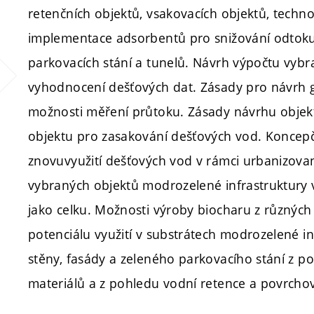
retenčních objektů, vsakovacích objektů, techno
implementace adsorbentů pro snižování odtoku 
parkovacích stání a tunelů. Návrh výpočtu vybr
vyhodnocení dešťových dat. Zásady pro návrh 
možnosti měření průtoku. Zásady návrhu objek
objektu pro zasakování dešťových vod. Koncepč
znovuvyužití dešťových vod v rámci urbanizov
vybraných objektů modrozelené infrastruktur
jako celku. Možnosti výroby biocharu z různých
potenciálu využití v substrátech modrozelené in
stěny, fasády a zeleného parkovacího stání z p
materiálů a z pohledu vodní retence a povrcho