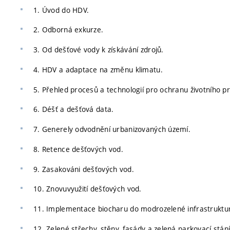
1. Úvod do HDV.
2. Odborná exkurze.
3. Od dešťové vody k získávání zdrojů.
4. HDV a adaptace na změnu klimatu.
5. Přehled procesů a technologií pro ochranu životního pr
6. Déšť a dešťová data.
7. Generely odvodnění urbanizovaných území.
8. Retence dešťových vod.
9. Zasakováni dešťových vod.
10. Znovuvyužití dešťových vod.
11. Implementace biocharu do modrozelené infrastruktur
12. Zelené střechy, stěny, fasády a zelená parkovací stání