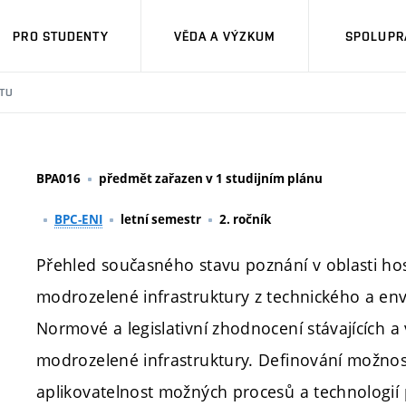
PRO STUDENTY
VĚDA A VÝZKUM
SPOLUPRÁ
TU
BPA016
předmět zařazen v 1 studijním plánu
BPC-ENI
letní semestr
2. ročník
Přehled současného stavu poznání v oblasti h
modrozelené infrastruktury z technického a en
Normové a legislativní zhodnocení stávajících 
modrozelené infrastruktury. Definování možnos
aplikovatelnost možných procesů a technologií