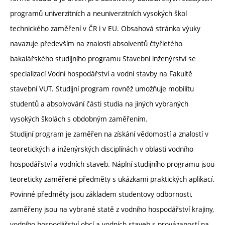
programů univerzitních a neuniverzitních vysokých škol
technického zaměření v ČR i v EU. Obsahová stránka výuky
navazuje především na znalosti absolventů čtyřletého
bakalářského studijního programu Stavební inženýrství se
specializací Vodní hospodářství a vodní stavby na Fakultě
stavební VUT. Studijní program rovněž umožňuje mobilitu
studentů a absolvování části studia na jiných vybraných
vysokých školách s obdobným zaměřením.
Studijní program je zaměřen na získání vědomostí a znalostí v
teoretických a inženýrských disciplínách v oblasti vodního
hospodářství a vodních staveb. Náplní studijního programu jsou
teoreticky zaměřené předměty s ukázkami praktických aplikací.
Povinné předměty jsou základem studentovy odbornosti,
zaměřeny jsou na vybrané statě z vodního hospodářství krajiny,
vodního hospodářství obcí a vodních staveb s provázaností na