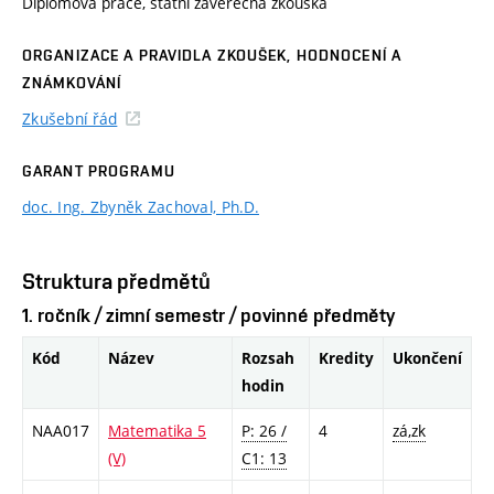
Diplomová práce, státní závěrečná zkouška
ORGANIZACE A PRAVIDLA ZKOUŠEK, HODNOCENÍ A
ZNÁMKOVÁNÍ
Zkušební řád
GARANT PROGRAMU
doc. Ing. Zbyněk Zachoval, Ph.D.
Struktura předmětů
1. ročník / zimní semestr / povinné předměty
Kód
Název
Rozsah
Kredity
Ukončení
hodin
NAA017
Matematika 5
P: 26 /
4
zá,zk
(V)
C1: 13