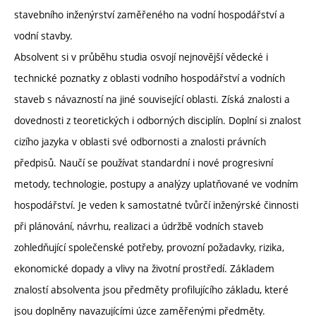
stavebního inženýrství zaměřeného na vodní hospodářství a
vodní stavby.
Absolvent si v průběhu studia osvojí nejnovější vědecké i
technické poznatky z oblasti vodního hospodářství a vodních
staveb s návazností na jiné související oblasti. Získá znalosti a
dovednosti z teoretických i odborných disciplín. Doplní si znalost
cizího jazyka v oblasti své odbornosti a znalosti právních
předpisů. Naučí se používat standardní i nové progresivní
metody, technologie, postupy a analýzy uplatňované ve vodním
hospodářství. Je veden k samostatné tvůrčí inženýrské činnosti
při plánování, návrhu, realizaci a údržbě vodních staveb
zohledňující společenské potřeby, provozní požadavky, rizika,
ekonomické dopady a vlivy na životní prostředí. Základem
znalostí absolventa jsou předměty profilujícího základu, které
jsou doplněny navazujícími úzce zaměřenými předměty.