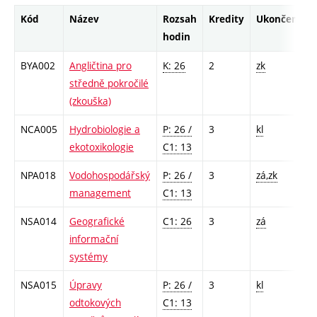
Kód
Název
Rozsah
Kredity
Ukončení
hodin
BYA002
Angličtina pro
K: 26
2
zk
středně pokročilé
(zkouška)
NCA005
Hydrobiologie a
P: 26 /
3
kl
ekotoxikologie
C1: 13
NPA018
Vodohospodářský
P: 26 /
3
zá,zk
management
C1: 13
NSA014
Geografické
C1: 26
3
zá
informační
systémy
NSA015
Úpravy
P: 26 /
3
kl
odtokových
C1: 13