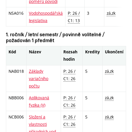
poměrů povodí
NSA016
Vodohospodářská
P: 26 /
3
zá,zk
legislativa
C1: 13
1. ročník / letní semestr / povinně volitelné /
požadován 1 předmět
Kód
Název
Rozsah
Kredity
Ukončení
hodin
NAB018
Základy
P: 26 /
5
zá,zk
variačního
C1: 26
počtu
NBB006
Aplikovaná
P: 26 /
5
zá,zk
fyzika (V)
C1: 26
NCB006
Složení a
P: 26 /
5
zá,zk
vlastnosti
C1: 26
přírodních vod