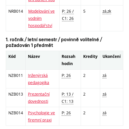
NRB014
Modelování ve
P: 26 /
5
zá,zk
vodním
C1: 26
hospodářství
1. ročník / letní semestr / povinně volitelné /
požadován 1 předmět
Kód
Název
Rozsah
Kredity
Ukončení
hodin
NZB011
Inženýrská
P: 26
2
zá
pedagogika
NZB013
Prezentační
P: 13 /
2
zá
dovednosti
C1: 13
NZB014
Psychologie ve
P: 26
2
zá
firemní praxi