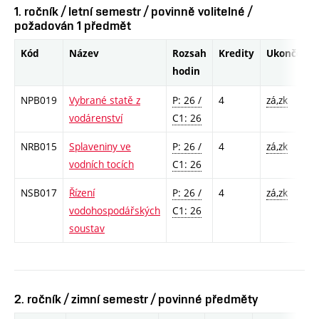
1. ročník / letní semestr / povinně volitelné /
požadován 1 předmět
Kód
Název
Rozsah
Kredity
Ukončení
hodin
NPB019
Vybrané statě z
P: 26 /
4
zá,zk
vodárenství
C1: 26
NRB015
Splaveniny ve
P: 26 /
4
zá,zk
vodních tocích
C1: 26
NSB017
Řízení
P: 26 /
4
zá,zk
vodohospodářských
C1: 26
soustav
2. ročník / zimní semestr / povinné předměty