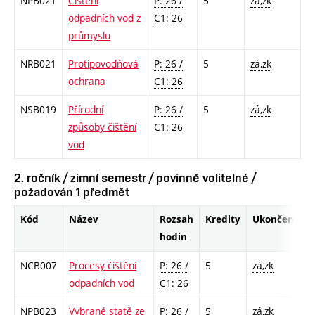
NPB021
Čištění
P: 26 /
5
zá,zk
odpadních vod z
C1: 26
průmyslu
NRB021
Protipovodňová
P: 26 /
5
zá,zk
ochrana
C1: 26
NSB019
Přírodní
P: 26 /
5
zá,zk
způsoby čištění
C1: 26
vod
2. ročník / zimní semestr / povinně volitelné /
požadován 1 předmět
Kód
Název
Rozsah
Kredity
Ukončení
hodin
NCB007
Procesy čištění
P: 26 /
5
zá,zk
odpadních vod
C1: 26
NPB023
Vybrané statě ze
P: 26 /
5
zá,zk