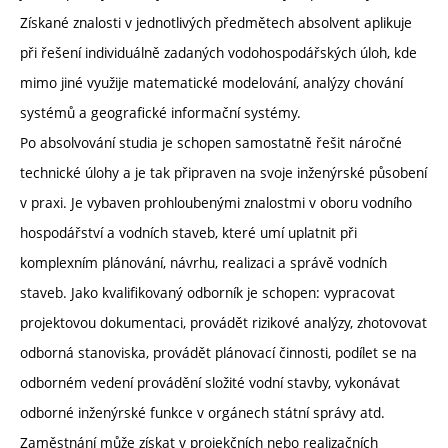
Získané znalosti v jednotlivých předmětech absolvent aplikuje
při řešení individuálně zadaných vodohospodářských úloh, kde
mimo jiné využije matematické modelování, analýzy chování
systémů a geografické informační systémy.
Po absolvování studia je schopen samostatně řešit náročné
technické úlohy a je tak připraven na svoje inženýrské působení
v praxi. Je vybaven prohloubenými znalostmi v oboru vodního
hospodářství a vodních staveb, které umí uplatnit při
komplexním plánování, návrhu, realizaci a správě vodních
staveb. Jako kvalifikovaný odborník je schopen: vypracovat
projektovou dokumentaci, provádět rizikové analýzy, zhotovovat
odborná stanoviska, provádět plánovací činnosti, podílet se na
odborném vedení provádění složité vodní stavby, vykonávat
odborné inženýrské funkce v orgánech státní správy atd.
Zaměstnání může získat v projekčních nebo realizačních