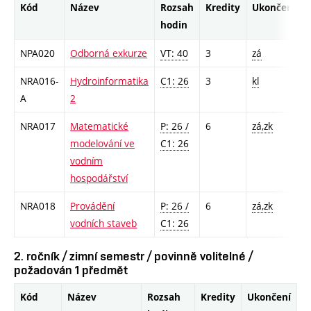
Kód
Název
Rozsah
Kredity
Ukončení
hodin
NPA020
Odborná exkurze
VT: 40
3
zá
NRA016-
Hydroinformatika
C1: 26
3
kl
A
2
NRA017
Matematické
P: 26 /
6
zá,zk
modelování ve
C1: 26
vodním
hospodářství
NRA018
Provádění
P: 26 /
6
zá,zk
vodních staveb
C1: 26
2. ročník / zimní semestr / povinně volitelné /
požadován 1 předmět
Kód
Název
Rozsah
Kredity
Ukončení