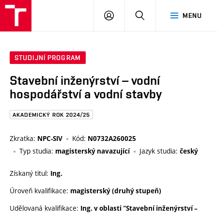
FAST
PŘIHLÁSIT
HLEDAT
MENU
VUT
SE
Brno
STUDIJNÍ PROGRAM
Stavební inženýrství – vodní
hospodářství a vodní stavby
AKADEMICKÝ ROK 2024/25
Zkratka:
Kód:
NPC-SIV
N0732A260025
Typ studia:
Jazyk studia:
magisterský navazující
český
Získaný titul:
Ing.
Úroveň kvalifikace:
magisterský (druhý stupeň)
Udělovaná kvalifikace:
Ing. v oblasti "Stavební inženýrství –