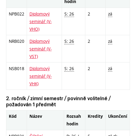
hodin
NPB022
Diplomový
S: 26
2
zá
seminář (V-
VHO)
NRB020
Diplomový
S: 26
2
zá
seminář (V-
VST)
NSB018
Diplomový
S: 26
2
zá
seminář (V-
VHK)
2. ročník / zimní semestr / povinně volitelné /
požadován 1 předmět
Kód
Název
Rozsah
Kredity
Ukončení
hodin