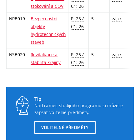
stokování a ČOV
C1: 26
NRB019
Bezpečnostní
P: 26 /
5
zá,zk
objekty
C1: 26
hydrotechnických
staveb
NSB020
Revitalizace a
P: 26 /
5
zá,zk
stabilita krajiny
C1: 26
Tip
Nad rámec studijního programu si můžete
zapsat volitelné předměty.
VOLITELNÉ PŘEDMĚTY