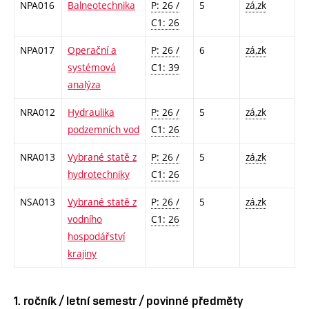
NPA016
Balneotechnika
P: 26 /
5
zá,zk
C1: 26
NPA017
Operační a
P: 26 /
6
zá,zk
systémová
C1: 39
analýza
NRA012
Hydraulika
P: 26 /
5
zá,zk
podzemních vod
C1: 26
NRA013
Vybrané statě z
P: 26 /
5
zá,zk
hydrotechniky
C1: 26
NSA013
Vybrané statě z
P: 26 /
5
zá,zk
vodního
C1: 26
hospodářství
krajiny
1. ročník / letní semestr / povinné předměty