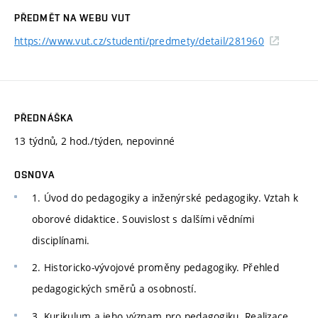
PŘEDMĚT NA WEBU VUT
https://www.vut.cz/studenti/predmety/detail/281960
PŘEDNÁŠKA
13 týdnů, 2 hod./týden, nepovinné
OSNOVA
1. Úvod do pedagogiky a inženýrské pedagogiky. Vztah k
oborové didaktice. Souvislost s dalšími vědními
disciplínami.
2. Historicko-vývojové proměny pedagogiky. Přehled
pedagogických směrů a osobností.
3. Kurikulum a jeho význam pro pedagogiku. Realizace