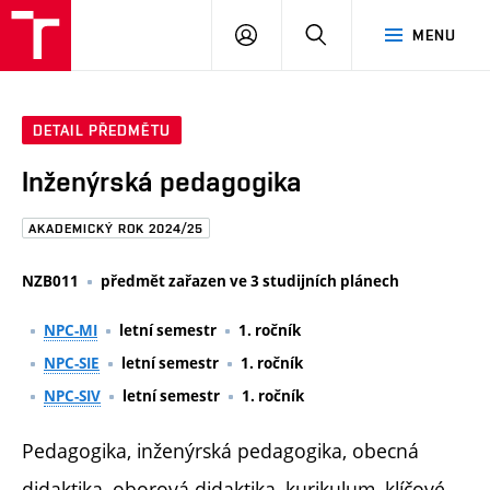
FAST
PŘIHLÁSIT
HLEDAT
MENU
VUT
SE
Brno
DETAIL PŘEDMĚTU
Inženýrská pedagogika
AKADEMICKÝ ROK 2024/25
NZB011
předmět zařazen ve 3 studijních plánech
NPC-MI
letní semestr
1. ročník
NPC-SIE
letní semestr
1. ročník
NPC-SIV
letní semestr
1. ročník
Pedagogika, inženýrská pedagogika, obecná
didaktika, oborová didaktika, kurikulum, klíčové