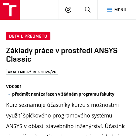
FAST
PŘIHLÁSIT
HLEDAT
MENU
VUT
SE
Brno
DETAIL PŘEDMĚTU
Základy práce v prostředí ANSYS
Classic
AKADEMICKÝ ROK 2025/26
VDC001
předmět není zařazen v žádném programu fakulty
Kurz seznamuje účastníky kurzu s možnostmi
využití špičkového programového systému
ANSYS v oblasti stavebního inženýrství. Účastníci