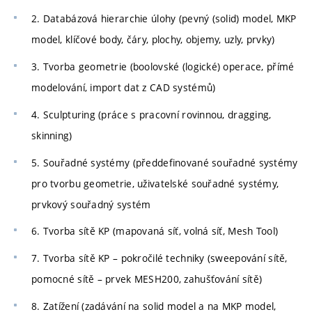
2. Databázová hierarchie úlohy (pevný (solid) model, MKP
model, klíčové body, čáry, plochy, objemy, uzly, prvky)
3. Tvorba geometrie (boolovské (logické) operace, přímé
modelování, import dat z CAD systémů)
4. Sculpturing (práce s pracovní rovinnou, dragging,
skinning)
5. Souřadné systémy (předdefinované souřadné systémy
pro tvorbu geometrie, uživatelské souřadné systémy,
prvkový souřadný systém
6. Tvorba sítě KP (mapovaná síť, volná síť, Mesh Tool)
7. Tvorba sítě KP – pokročilé techniky (sweepování sítě,
pomocné sítě – prvek MESH200, zahušťování sítě)
8. Zatížení (zadávání na solid model a na MKP model,