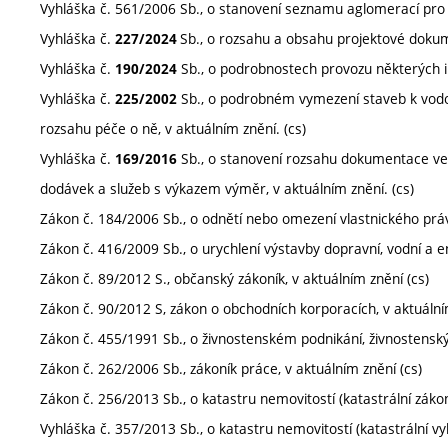
Vyhláška č. 561/2006 Sb., o stanovení seznamu aglomerací pro ú
Vyhláška č.
Sb., o rozsahu a obsahu projektové dokume
227
/2024
Vyhláška č.
Sb., o podrobnostech provozu některých i
190/2024
Vyhláška č.
Sb., o podrobném vymezení staveb k vodo
225/2002
rozsahu péče o ně, v aktuálním znění. (cs)
Vyhláška č.
Sb., o stanovení rozsahu dokumentace veř
169/2016
dodávek a služeb s výkazem výměr, v aktuálním znění. (cs)
Zákon č. 184/2006 Sb., o odnětí nebo omezení vlastnického prá
Zákon č. 416/2009 Sb., o urychlení výstavby dopravní, vodní a ene
Zákon č. 89/2012 S., občanský zákoník, v aktuálním znění (cs)
Zákon č. 90/2012 S, zákon o obchodních korporacích, v aktuální
Zákon č. 455/1991 Sb., o živnostenském podnikání, živnostenský 
Zákon č. 262/2006 Sb., zákoník práce, v aktuálním znění (cs)
Zákon č. 256/2013 Sb., o katastru nemovitostí (katastrální zákon
Vyhláška č. 357/2013 Sb., o katastru nemovitostí (katastrální vyh