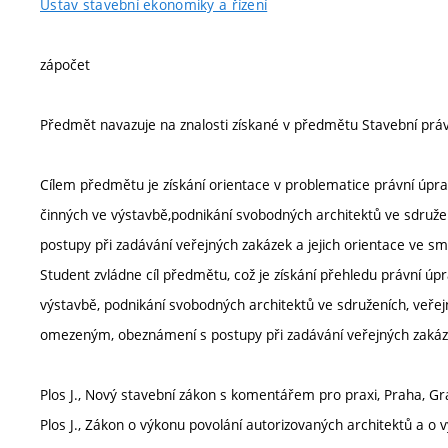
Ústav stavební ekonomiky a řízení
zápočet
Předmět navazuje na znalosti získané v předmětu Stavební prá
Cílem předmětu je získání orientace v problematice právní úpra
činných ve výstavbě,podnikání svobodných architektů ve sdruž
postupy při zadávání veřejných zakázek a jejich orientace ve sm
Student zvládne cíl předmětu, což je získání přehledu právní úp
výstavbě, podnikání svobodných architektů ve sdruženích, veř
omezeným, obeznámení s postupy při zadávání veřejných zakáz
Plos J., Nový stavební zákon s komentářem pro praxi, Praha, Grad
Plos J., Zákon o výkonu povolání autorizovaných architektů a o 