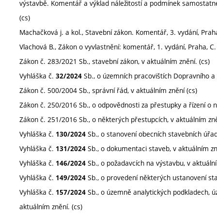
výstavbě. Komentář a výklad náležitostí a podmínek samostatn
(cs)
Machačková j. a kol., Stavební zákon. Komentář, 3. vydání, Praha
Vlachová B., Zákon o vyvlastnění: komentář, 1. vydání, Praha, C. 
Zákon č. 283/2021 Sb., stavební zákon, v aktuálním znění. (cs)
Vyhláška č.
Sb., o územních pracovištích Dopravního a 
32/2024
Zákon č. 500/2004 Sb., správní řád, v aktuálním znění (cs)
Zákon č. 250/2016 Sb., o odpovědnosti za přestupky a řízení o ni
Zákon č. 251/2016 Sb., o některých přestupcích, v aktuálním zně
Vyhláška č.
Sb., o stanovení obecních stavebních úřadů
130/2024
Vyhláška č.
Sb., o dokumentaci staveb, v aktuálním zně
131/2024
Vyhláška č.
Sb., o požadavcích na výstavbu, v aktuální
146/2024
Vyhláška č.
Sb., o provedení některých ustanovení sta
149/2024
Vyhláška č.
Sb., o územně analytických podkladech, 
157/2024
aktuálním znění. (cs)