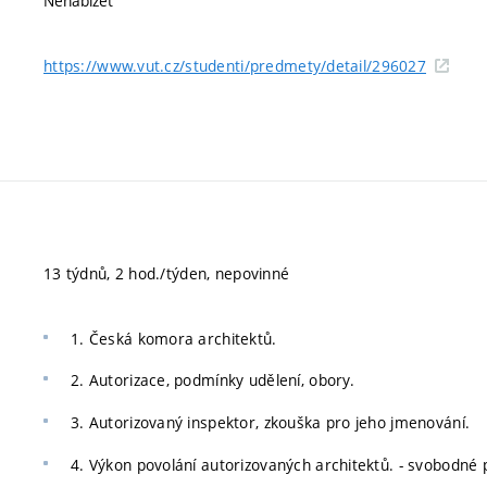
Nenabízet
https://www.vut.cz/studenti/predmety/detail/296027
13 týdnů, 2 hod./týden, nepovinné
1. Česká komora architektů.
2. Autorizace, podmínky udělení, obory.
3. Autorizovaný inspektor, zkouška pro jeho jmenování.
4. Výkon povolání autorizovaných architektů. - svobodné p