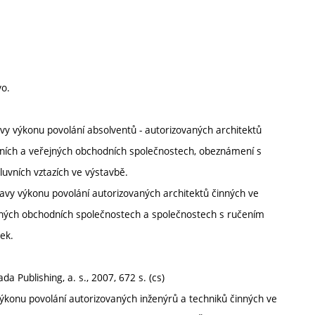
vo.
vy výkonu povolání absolventů - autorizovaných architektů
eních a veřejných obchodních společnostech, obeznámení s
luvních vztazích ve výstavbě.
ravy výkonu povolání autorizovaných architektů činných ve
ejných obchodních společnostech a společnostech s ručením
ek.
a Publishing, a. s., 2007, 672 s. (cs)
výkonu povolání autorizovaných inženýrů a techniků činných ve