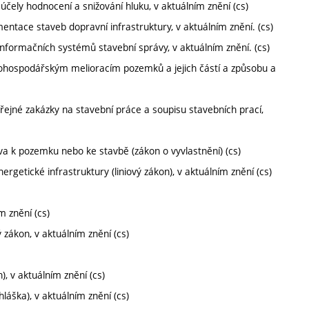
čely hodnocení a snižování hluku, v aktuálním znění (cs)
ntace staveb dopravní infrastruktury, v aktuálním znění. (cs)
nformačních systémů stavební správy, v aktuálním znění. (cs)
hospodářským melioracím pozemků a jejich částí a způsobu a
ejné zakázky na stavební práce a soupisu stavebních prací,
va k pozemku nebo ke stavbě (zákon o vyvlastnění) (cs)
rgetické infrastruktury (liniový zákon), v aktuálním znění (cs)
m znění (cs)
zákon, v aktuálním znění (cs)
), v aktuálním znění (cs)
láška), v aktuálním znění (cs)