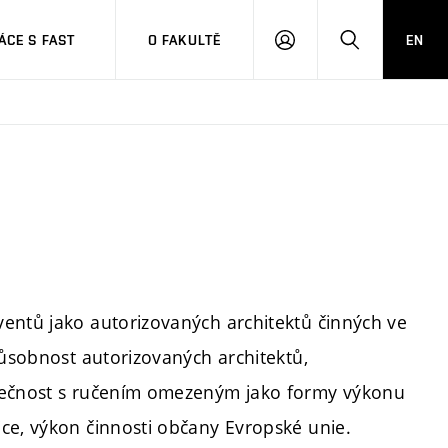
CE S FAST
O FAKULTĚ
EN
PŘIHLÁSIT
HLEDAT
SE
entů jako autorizovaných architektů činných ve
působnost autorizovaných architektů,
olečnost s ručením omezeným jako formy výkonu
ce, výkon činnosti občany Evropské unie.