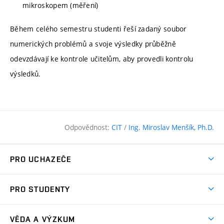
mikroskopem (měření)
Během celého semestru studenti řeší zadaný soubor
numerických problémů a svoje výsledky průběžně
odevzdávají ke kontrole učitelům, aby provedli kontrolu
výsledků.
Odpovědnost:
CIT
/
Ing. Miroslav Menšík, Ph.D.
PRO UCHAZEČE
Pojďte na FAST
PRO STUDENTY
Nabídka programů
Časový plán studia
Přijímačky
VĚDA A VÝZKUM