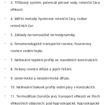
3. Třífázový systém, potenciál pórové vody, retenční čára
vlhkosti.
4. Měřící metody, hystereze retenční čáry, rozbor
retenčních čar.
5. Základy nerovnovážné termodynamiky.
6. Fenomenologické transportní rovnice, Fourierovy
rovnice vedení tepla.
7. Nelineární teplotní profily ve stavebních konstrukcích.
8. Fickovy rovnice difúze a jejich řešení.
9. Izotermická a neizotermická difúze.
10. Nelineární tlakové profily vodní páry v konstukcích.
11. Termodifúze (Soretův jev), transport vlhkosti ve třech
vlhkostních oblastech: pod-hygroskopické, hygroskopické