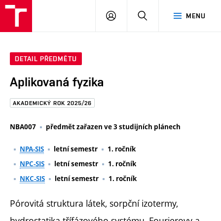
FAST
PŘIHLÁSIT
HLEDAT
MENU
VUT
SE
Brno
DETAIL PŘEDMĚTU
Aplikovaná fyzika
AKADEMICKÝ ROK 2025/26
NBA007
předmět zařazen ve 3 studijních plánech
NPA-SIS
letní semestr
1. ročník
NPC-SIS
letní semestr
1. ročník
NKC-SIS
letní semestr
1. ročník
Pórovitá struktura látek, sorpční izotermy,
hydrostatika třífázového systému, Fourierovy a