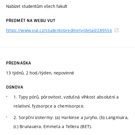
Nabízet studentům všech fakult
PŘEDMĚT NA WEBU VUT
https://www.vut.cz/studenti/predmety/detail/289556
PŘEDNÁŠKA
13 týdnů, 2 hod./týden, nepovinné
OSNOVA
1. Typy pórů, pórovitost, vzdušná vlhkost absolutní a
relativní, fyzisorpce a chemisorpce.
2. Sorpční izotermy: (a) Harkinse a Juryho, (b) Langmuira,
(c) Brunauera, Emmeta a Tellera (BET).