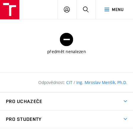
FAST
PŘIHLÁSIT
HLEDAT
MENU
VUT
SE
Brno
předmět nenalezen
Odpovědnost:
CIT
/
Ing. Miroslav Menšík, Ph.D.
PRO UCHAZEČE
Pojďte na FAST
PRO STUDENTY
Nabídka programů
Časový plán studia