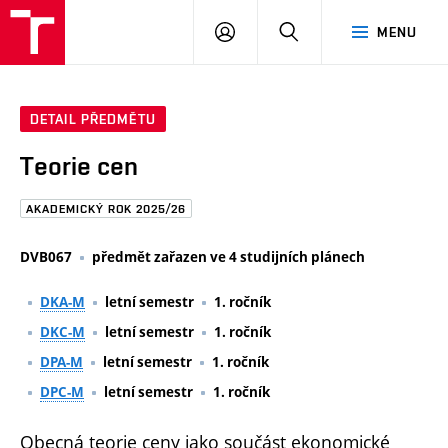
FAST
PŘIHLÁSIT
HLEDAT
MENU
VUT
SE
Brno
DETAIL PŘEDMĚTU
Teorie cen
AKADEMICKÝ ROK 2025/26
DVB067
předmět zařazen ve 4 studijních plánech
DKA-M
letní semestr
1. ročník
DKC-M
letní semestr
1. ročník
DPA-M
letní semestr
1. ročník
DPC-M
letní semestr
1. ročník
Obecná teorie ceny jako součást ekonomické