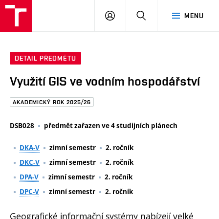
FAST
PŘIHLÁSIT
HLEDAT
MENU
VUT
SE
Brno
DETAIL PŘEDMĚTU
Využití GIS ve vodním hospodářství
AKADEMICKÝ ROK 2025/26
DSB028
předmět zařazen ve 4 studijních plánech
DKA-V
zimní semestr
2. ročník
DKC-V
zimní semestr
2. ročník
DPA-V
zimní semestr
2. ročník
DPC-V
zimní semestr
2. ročník
Geografické informační systémy nabízejí velké