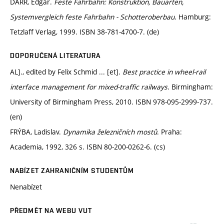
DARR, Edgar.
Feste Fahrbahn: Konstruktion, Bauarten,
Systemvergleich feste Fahrbahn - Schotteroberbau
. Hamburg:
Tetzlaff Verlag, 1999. ISBN 38-781-4700-7. (de)
DOPORUČENÁ LITERATURA
AL]., edited by Felix Schmid ... [et].
Best practice in wheel-rail
interface management for mixed-traffic railways
. Birmingham:
University of Birmingham Press, 2010. ISBN 978-095-2999-737.
(en)
FRÝBA, Ladislav.
Dynamika železničních mostů
. Praha:
Academia, 1992, 326 s. ISBN 80-200-0262-6. (cs)
NABÍZET ZAHRANIČNÍM STUDENTŮM
Nenabízet
PŘEDMĚT NA WEBU VUT