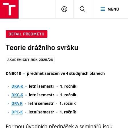
FAST
PŘIHLÁSIT
HLEDAT
MENU
VUT
SE
Brno
DETAIL PŘEDMĚTU
Teorie drážního svršku
AKADEMICKÝ ROK 2025/26
DNB018
předmět zařazen ve 4 studijních plánech
DKA-K
letní semestr
1. ročník
DKC-K
letní semestr
1. ročník
DPA-K
letní semestr
1. ročník
DPC-K
letní semestr
1. ročník
Formou úvodních přednášek a seminářů jsou