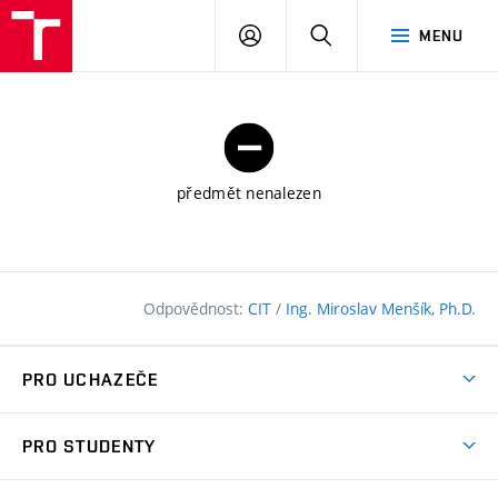
FAST
PŘIHLÁSIT
HLEDAT
MENU
VUT
SE
Brno
předmět nenalezen
Odpovědnost:
CIT
/
Ing. Miroslav Menšík, Ph.D.
PRO UCHAZEČE
Pojďte na FAST
PRO STUDENTY
Nabídka programů
Časový plán studia