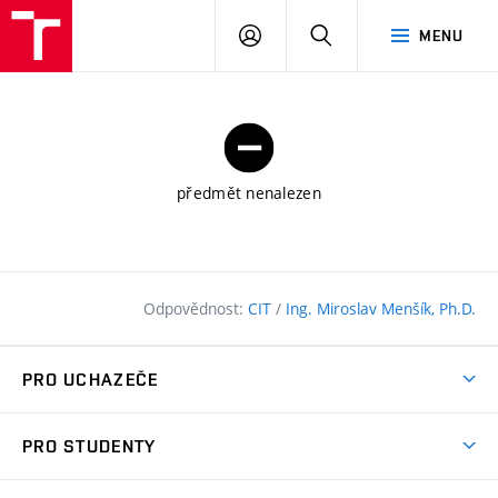
FAST
PŘIHLÁSIT
HLEDAT
MENU
VUT
SE
Brno
předmět nenalezen
Odpovědnost:
CIT
/
Ing. Miroslav Menšík, Ph.D.
PRO UCHAZEČE
Pojďte na FAST
PRO STUDENTY
Nabídka programů
Časový plán studia