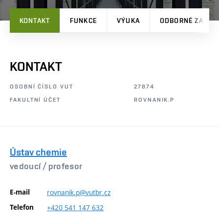
KONTAKT
FUNKCE
VÝUKA
ODBORNÉ ZAMĚŘ
KONTAKT
OSOBNÍ ČÍSLO VUT
27874
FAKULTNÍ ÚČET
ROVNANIK.P
Ústav chemie
vedoucí /
profesor
E-mail
rovnanik.p@vutbr.cz
Telefon
+420
541
147
632