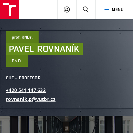
FAST
PŘIHLÁSIT
HLEDAT
MENU
VUT
SE
Brno
prof. RNDr.
PAVEL
ROVNANÍK
Ph.D.
CHE – PROFESOR
+420
541
147
632
rovnanik.p@vutbr.cz