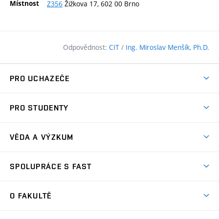
Místnost
Z356
Žižkova 17, 602 00 Brno
Odpovědnost:
CIT
/
Ing. Miroslav Menšík, Ph.D.
PRO UCHAZEČE
Pojďte na FAST
PRO STUDENTY
Nabídka programů
Časový plán studia
Přijímačky
VĚDA A VÝZKUM
Studijní programy
Zápisy
Úspěchy
Předměty
SPOLUPRÁCE S FAST
(externí
Ambasadoři pro prváky
Licence a patenty
odkaz)
FAQ
Studium MSc.
Firemní spolupráce
Centra výzkumu
O FAKULTĚ
(externí
Příručka prváka
Přípravné kurzy
Zahraniční spolupráce
odkaz)
Oblasti výzkumu
Studium a práce v zahraničí
Plány budov
Den otevřených dveří