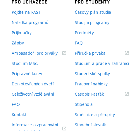
PRO UCHAZEČE
PRO STUDENTY
Pojďte na FAST
Časový plán studia
Nabídka programů
Studijní programy
Přijímačky
Předměty
Zápisy
FAQ
(externí
(externí
Ambasadoři pro prváky
Příručka prváka
odkaz)
odkaz)
Studium MSc.
Studium a práce v zahraničí
Přípravné kurzy
Studentské spolky
Den otevřených dveří
Pracovní nabídky
(externí
Celoživotní vzdělávání
Časopis Fasťák
odkaz)
FAQ
Stipendia
Kontakt
Směrnice a předpisy
Informace o zpracování
Stavební slovník