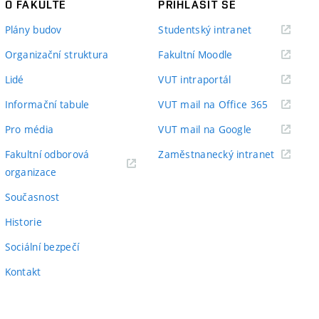
O FAKULTĚ
PŘIHLÁSIT SE
(externí
Plány budov
Studentský intranet
odkaz)
(externí
Organizační struktura
Fakultní Moodle
odkaz)
(externí
Lidé
VUT intraportál
odkaz)
(externí
Informační tabule
VUT mail na Office 365
odkaz)
(externí
Pro média
VUT mail na Google
odkaz)
(externí
Fakultní odborová
Zaměstnanecký intranet
(externí
odkaz)
organizace
odkaz)
Současnost
Historie
Sociální bezpečí
Kontakt