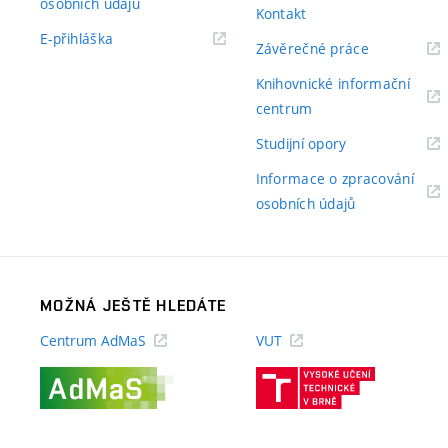
(externí
osobních údajů
Kontakt
odkaz)
(externí
E-přihláška
(externí
Závěrečné práce
odkaz)
odkaz)
Knihovnické informační
(externí
centrum
odkaz)
(externí
Studijní opory
odkaz)
Informace o zpracování
(externí
osobních údajů
odkaz)
MOŽNÁ JEŠTĚ HLEDÁTE
Centrum AdMaS
VUT
(externí
(externí
odkaz)
odkaz)