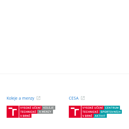
Koleje a menzy
CESA
(externí
(ext
odkaz)
odk