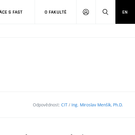
CE S FAST
O FAKULTĚ
EN
PŘIHLÁSIT
HLEDAT
SE
Odpovědnost:
CIT
/
Ing. Miroslav Menšík, Ph.D.