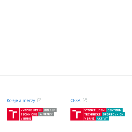
Koleje a menzy
CESA
(externí
(ext
odkaz)
odk