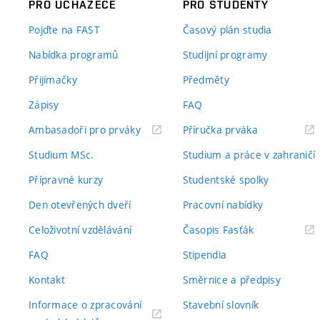
PRO UCHAZEČE
PRO STUDENTY
Pojďte na FAST
Časový plán studia
Nabídka programů
Studijní programy
Přijímačky
Předměty
Zápisy
FAQ
(externí
(externí
Ambasadoři pro prváky
Příručka prváka
odkaz)
odkaz)
Studium MSc.
Studium a práce v zahraničí
Přípravné kurzy
Studentské spolky
Den otevřených dveří
Pracovní nabídky
(externí
Celoživotní vzdělávání
Časopis Fasťák
odkaz)
FAQ
Stipendia
Kontakt
Směrnice a předpisy
Informace o zpracování
Stavební slovník