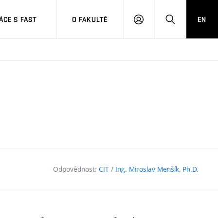
CE S FAST
O FAKULTĚ
EN
PŘIHLÁSIT
HLEDAT
SE
Odpovědnost:
CIT
/
Ing. Miroslav Menšík, Ph.D.