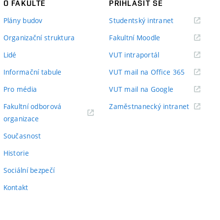
O FAKULTĚ
PŘIHLÁSIT SE
(externí
Plány budov
Studentský intranet
odkaz)
(externí
Organizační struktura
Fakultní Moodle
odkaz)
(externí
Lidé
VUT intraportál
odkaz)
(externí
Informační tabule
VUT mail na Office 365
odkaz)
(externí
Pro média
VUT mail na Google
odkaz)
(externí
Fakultní odborová
Zaměstnanecký intranet
(externí
odkaz)
organizace
odkaz)
Současnost
Historie
Sociální bezpečí
Kontakt