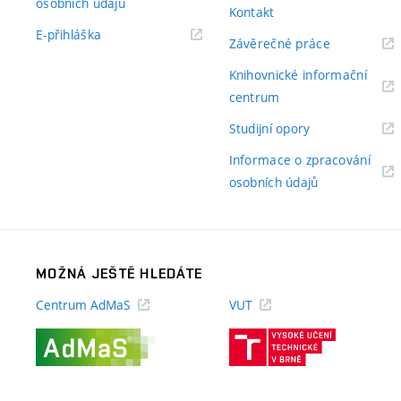
(externí
osobních údajů
Kontakt
odkaz)
(externí
E-přihláška
(externí
Závěrečné práce
odkaz)
odkaz)
Knihovnické informační
(externí
centrum
odkaz)
(externí
Studijní opory
odkaz)
Informace o zpracování
(externí
osobních údajů
odkaz)
MOŽNÁ JEŠTĚ HLEDÁTE
Centrum AdMaS
VUT
(externí
(externí
odkaz)
odkaz)