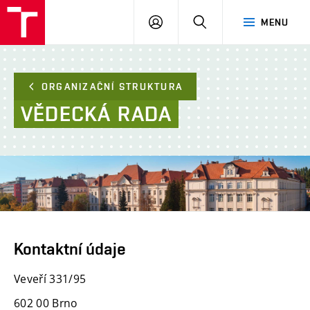
FAST
PŘIHLÁSIT
HLEDAT
MENU
VUT
SE
Brno
ORGANIZAČNÍ STRUKTURA
VĚDECKÁ
RADA
Kontaktní údaje
Veveří 331/95
602 00 Brno