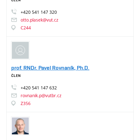
+420
541
147
320
otto.plasek@vut.cz
C244
prof. RNDr. Pavel Rovnaník, Ph.D.
ČLEN
+420
541
147
632
rovnanik.p@vutbr.cz
Z356