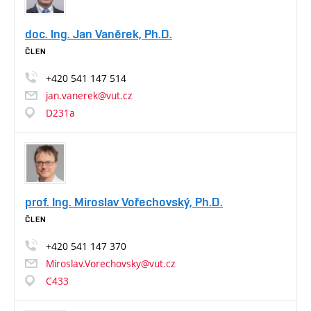
doc. Ing. Jan Vaněrek, Ph.D.
ČLEN
+420
541
147
514
jan.vanerek@vut.cz
D231a
prof. Ing. Miroslav Vořechovský, Ph.D.
ČLEN
+420
541
147
370
Miroslav.Vorechovsky@vut.cz
C433