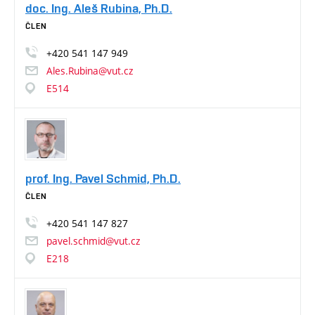
doc. Ing. Aleš Rubina, Ph.D.
ČLEN
+420
541
147
949
Ales.Rubina@vut.cz
E514
prof. Ing. Pavel Schmid, Ph.D.
ČLEN
+420
541
147
827
pavel.schmid@vut.cz
E218