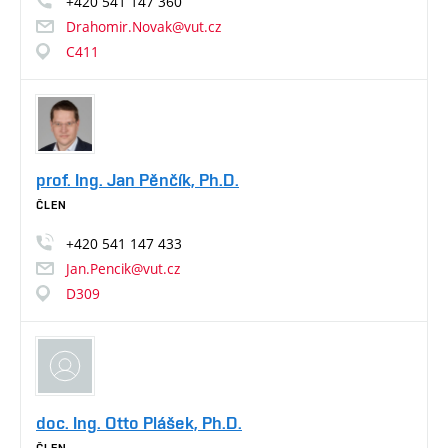
+420
541
147
360
Drahomir.Novak@vut.cz
C411
prof. Ing. Jan Pěnčík, Ph.D.
ČLEN
+420
541
147
433
Jan.Pencik@vut.cz
D309
doc. Ing. Otto Plášek, Ph.D.
ČLEN