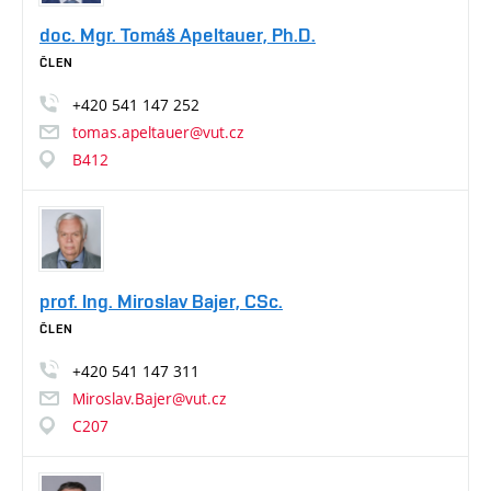
doc. Mgr. Tomáš Apeltauer, Ph.D.
ČLEN
+420
541
147
252
tomas.apeltauer@vut.cz
B412
prof. Ing. Miroslav Bajer, CSc.
ČLEN
+420
541
147
311
Miroslav.Bajer@vut.cz
C207