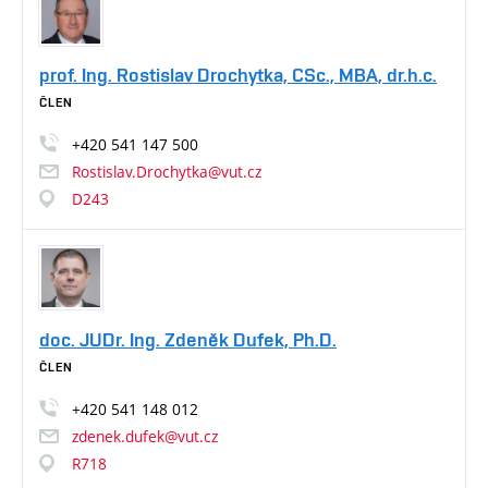
prof. Ing. Rostislav Drochytka, CSc., MBA, dr.h.c.
ČLEN
+420
541
147
500
Rostislav.Drochytka@vut.cz
D243
doc. JUDr. Ing. Zdeněk Dufek, Ph.D.
ČLEN
+420
541
148
012
zdenek.dufek@vut.cz
R718