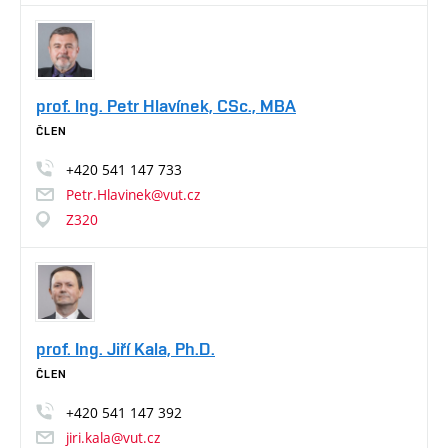
prof. Ing. Petr Hlavínek, CSc., MBA
ČLEN
+420
541
147
733
Petr.Hlavinek@vut.cz
Z320
prof. Ing. Jiří Kala, Ph.D.
ČLEN
+420
541
147
392
jiri.kala@vut.cz