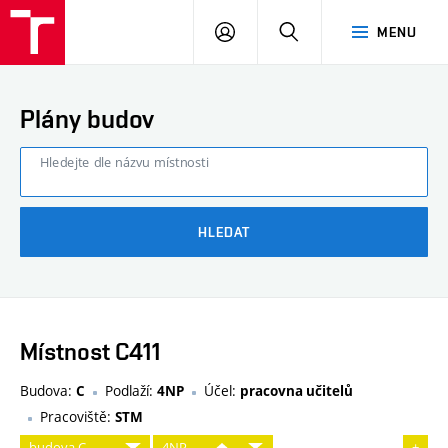
FAST
PŘIHLÁSIT
HLEDAT
MENU
VUT
SE
Brno
Plány budov
Hledejte dle názvu místnosti
HLEDAT
Místnost C411
Budova:
Podlaží:
Účel:
C
4NP
pracovna učitelů
Pracoviště:
STM