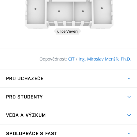
Odpovědnost:
CIT
/
Ing. Miroslav Menšík, Ph.D.
PRO UCHAZEČE
Pojďte na FAST
PRO STUDENTY
Nabídka programů
Časový plán studia
Přijímačky
VĚDA A VÝZKUM
Studijní programy
Zápisy
Úspěchy
Předměty
SPOLUPRÁCE S FAST
(externí
Ambasadoři pro prváky