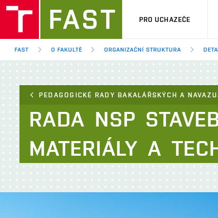
PRO UCHAZEČE
FAST
O FAKULTĚ
ORGANIZAČNÍ STRUKTURA
DETA
PEDAGOGICKÉ RADY BAKALÁŘSKÝCH A NAVAZU
RADA
NSP
STAVEB
MATERIÁLY
A
TEC