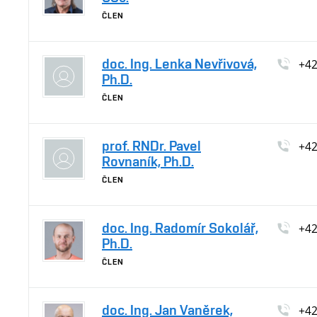
ČLEN
doc. Ing. Lenka Nevřivová,
+4
Ph.D.
ČLEN
prof. RNDr. Pavel
+4
Rovnaník, Ph.D.
ČLEN
doc. Ing. Radomír Sokolář,
+4
Ph.D.
ČLEN
doc. Ing. Jan Vaněrek,
+4