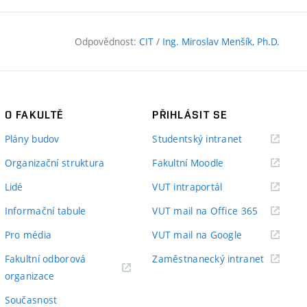
Odpovědnost:
CIT
/
Ing. Miroslav Menšík, Ph.D.
O FAKULTĚ
PŘIHLÁSIT SE
(externí
Plány budov
Studentský intranet
odkaz)
(externí
Organizační struktura
Fakultní Moodle
odkaz)
(externí
Lidé
VUT intraportál
odkaz)
(externí
Informační tabule
VUT mail na Office 365
odkaz)
(externí
Pro média
VUT mail na Google
odkaz)
(externí
Fakultní odborová
Zaměstnanecký intranet
(externí
odkaz)
organizace
odkaz)
Současnost