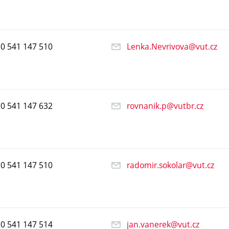
20
541
147
510
Lenka.Nevrivova@vut.cz
20
541
147
632
rovnanik.p@vutbr.cz
20
541
147
510
radomir.sokolar@vut.cz
20
541
147
514
jan.vanerek@vut.cz