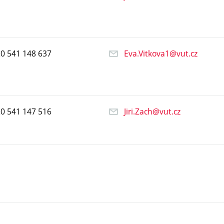
20
541
148
637
Eva.Vitkova1@vut.cz
20
541
147
516
Jiri.Zach@vut.cz