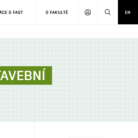
CE S FAST
O FAKULTĚ
EN
PŘIHLÁSIT
HLEDAT
SE
TAVEBNÍ