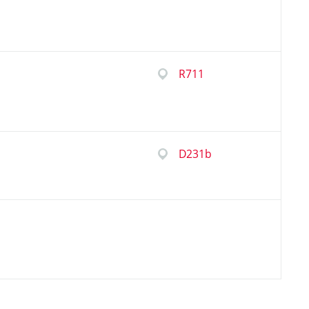
R711
D231b