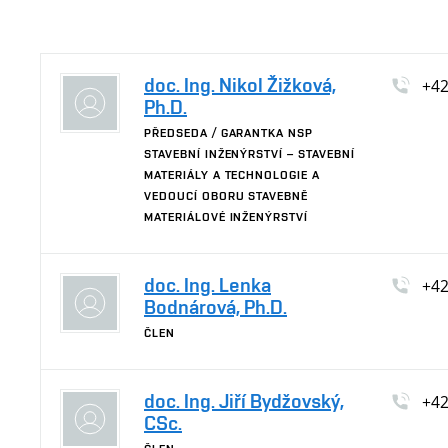
doc. Ing. Nikol Žižková,
+4
Ph.D.
PŘEDSEDA / GARANTKA NSP
STAVEBNÍ INŽENÝRSTVÍ – STAVEBNÍ
MATERIÁLY A TECHNOLOGIE A
VEDOUCÍ OBORU STAVEBNĚ
MATERIÁLOVÉ INŽENÝRSTVÍ
doc. Ing. Lenka
+4
Bodnárová, Ph.D.
ČLEN
doc. Ing. Jiří Bydžovský,
+4
CSc.