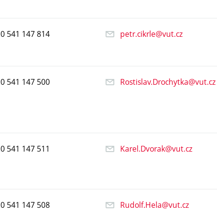
20
541
147
814
petr.cikrle@vut.cz
20
541
147
500
Rostislav.Drochytka@vut.cz
20
541
147
511
Karel.Dvorak@vut.cz
20
541
147
508
Rudolf.Hela@vut.cz