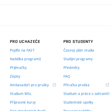
PRO UCHAZEČE
PRO STUDENTY
Pojďte na FAST
Časový plán studia
Nabídka programů
Studijní programy
Přijímačky
Předměty
Zápisy
FAQ
(externí
(externí
Ambasadoři pro prváky
Příručka prváka
odkaz)
odkaz)
Studium MSc.
Studium a práce v zahraničí
Přípravné kurzy
Studentské spolky
Den otevřených dveří
Pracovní nabídky