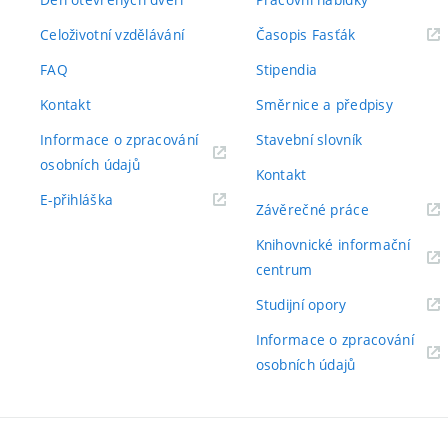
(externí
Celoživotní vzdělávání
Časopis Fasťák
odkaz)
FAQ
Stipendia
Kontakt
Směrnice a předpisy
Informace o zpracování
Stavební slovník
(externí
osobních údajů
Kontakt
odkaz)
(externí
E-přihláška
(externí
Závěrečné práce
odkaz)
odkaz)
Knihovnické informační
(externí
centrum
odkaz)
(externí
Studijní opory
odkaz)
Informace o zpracování
(externí
osobních údajů
odkaz)