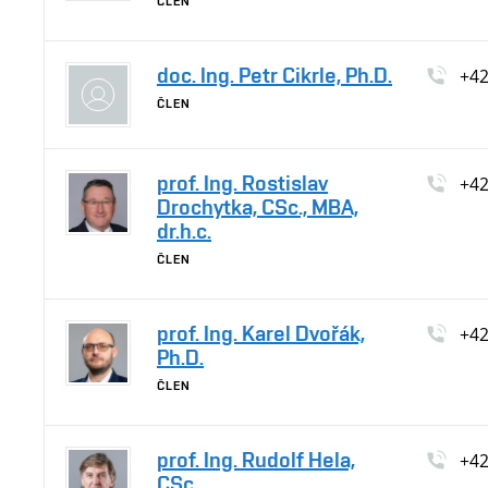
ČLEN
doc. Ing. Petr Cikrle, Ph.D.
+4
ČLEN
prof. Ing. Rostislav
+4
Drochytka, CSc., MBA,
dr.h.c.
ČLEN
prof. Ing. Karel Dvořák,
+4
Ph.D.
ČLEN
prof. Ing. Rudolf Hela,
+4
CSc.