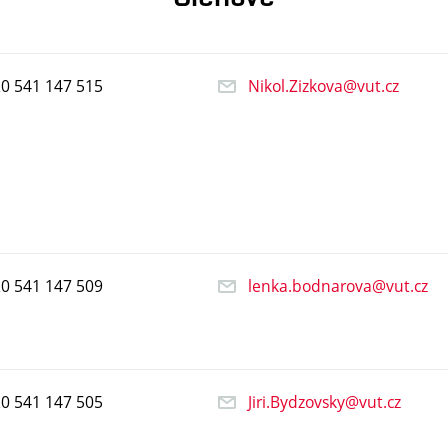
20
541
147
515
Nikol.Zizkova@vut.cz
20
541
147
509
lenka.bodnarova@vut.cz
20
541
147
505
Jiri.Bydzovsky@vut.cz