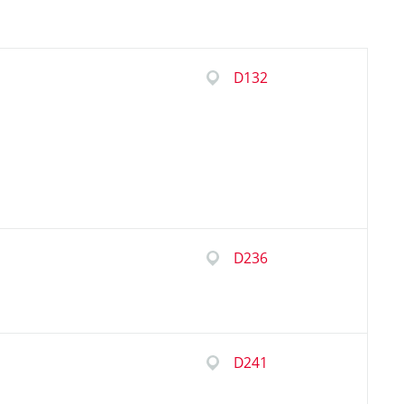
D132
D236
D241