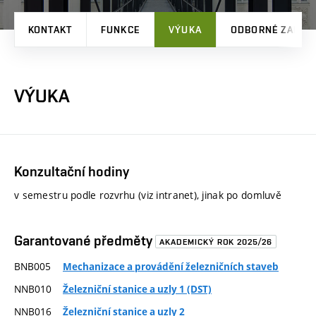
KONTAKT
FUNKCE
VÝUKA
ODBORNÉ ZAMĚŘ
VÝUKA
Konzultační hodiny
v semestru podle rozvrhu (viz intranet), jinak po domluvě
Garantované předměty
AKADEMICKÝ ROK 2025/26
BNB005
Mechanizace a provádění železničních staveb
NNB010
Železniční stanice a uzly 1 (DST)
NNB016
Železniční stanice a uzly 2