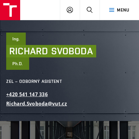
FAST
PŘIHLÁSIT
HLEDAT
MENU
VUT
SE
Brno
Ing.
RICHARD
SVOBODA
Ph.D.
ZEL – ODBORNÝ ASISTENT
+420
541
147
336
Richard.Svoboda@vut.cz