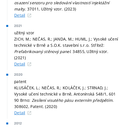
osazení senzoru pro sledování vlastností injektážní
malty
. 37011, Užitný vzor. (2023)
Detail
2021
užitný vzor
ZICH, M.; NEČAS, R.; JANDA, M.; HUML, J.; Vysoké učení
technické v Brně a S.O.K. stavební s.r.o. Střítež:
Prefabrikovaný stěnový panel
. 34855, Užitný vzor.
(2021)
Detail
2020
patent
KLUSÁČEK, L.; NEČAS, R.; KOLÁČEK, J.; STRNAD, J.;
Vysoké učení technické v Brně, Antonínská 548/1, 601
90 Brno:
Zesílení visutého pásu externím předpětím
.
308602, Patent. (2020)
Detail
2012