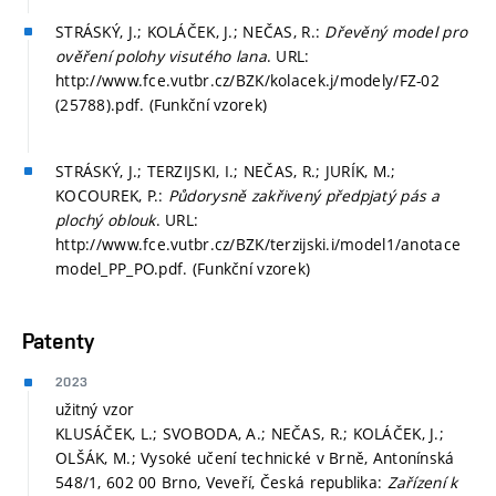
STRÁSKÝ, J.; KOLÁČEK, J.; NEČAS, R.:
Dřevěný model pro
ověření polohy visutého lana
. URL:
http://www.fce.vutbr.cz/BZK/kolacek.j/modely/FZ-02
(25788).pdf. (Funkční vzorek)
STRÁSKÝ, J.; TERZIJSKI, I.; NEČAS, R.; JURÍK, M.;
KOCOUREK, P.:
Půdorysně zakřivený předpjatý pás a
plochý oblouk
. URL:
http://www.fce.vutbr.cz/BZK/terzijski.i/model1/anotace
model_PP_PO.pdf. (Funkční vzorek)
Patenty
2023
užitný vzor
KLUSÁČEK, L.; SVOBODA, A.; NEČAS, R.; KOLÁČEK, J.;
OLŠÁK, M.; Vysoké učení technické v Brně, Antonínská
548/1, 602 00 Brno, Veveří, Česká republika:
Zařízení k