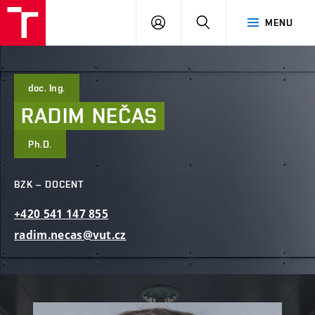
FAST
PŘIHLÁSIT
HLEDAT
MENU
VUT
SE
Brno
doc. Ing.
RADIM
NEČAS
Ph.D.
BZK – DOCENT
+420
541
147
855
radim.necas@vut.cz