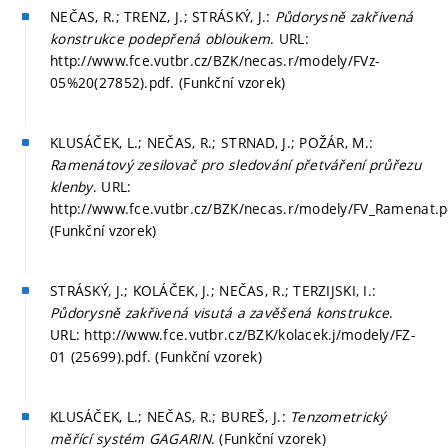
NEČAS, R.; TRENZ, J.; STRÁSKÝ, J.:
Půdorysně zakřivená
konstrukce podepřená obloukem
. URL:
http://www.fce.vutbr.cz/BZK/necas.r/modely/FVz-
05%20(27852).pdf. (Funkční vzorek)
KLUSÁČEK, L.; NEČAS, R.; STRNAD, J.; POŽÁR, M.:
Ramenátový zesilovač pro sledování přetváření průřezu
klenby
. URL:
http://www.fce.vutbr.cz/BZK/necas.r/modely/FV_Ramenat.p
(Funkční vzorek)
STRÁSKÝ, J.; KOLÁČEK, J.; NEČAS, R.; TERZIJSKI, I.:
Půdorysně zakřivená visutá a zavěšená konstrukce
.
URL: http://www.fce.vutbr.cz/BZK/kolacek.j/modely/FZ-
01 (25699).pdf. (Funkční vzorek)
KLUSÁČEK, L.; NEČAS, R.; BUREŠ, J.:
Tenzometrický
měřící systém GAGARIN
. (Funkční vzorek)