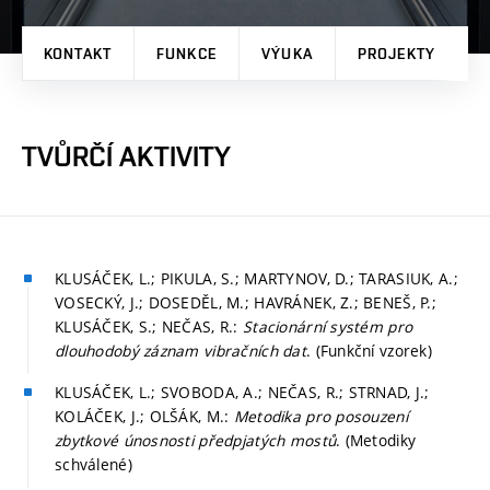
KONTAKT
FUNKCE
VÝUKA
PROJEKTY
P
TVŮRČÍ AKTIVITY
KLUSÁČEK, L.; PIKULA, S.; MARTYNOV, D.; TARASIUK, A.;
VOSECKÝ, J.; DOSEDĚL, M.; HAVRÁNEK, Z.; BENEŠ, P.;
KLUSÁČEK, S.; NEČAS, R.:
Stacionární systém pro
dlouhodobý záznam vibračních dat
. (Funkční vzorek)
KLUSÁČEK, L.; SVOBODA, A.; NEČAS, R.; STRNAD, J.;
KOLÁČEK, J.; OLŠÁK, M.:
Metodika pro posouzení
zbytkové únosnosti předpjatých mostů
. (Metodiky
schválené)