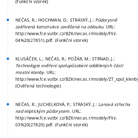
(Funkční vzorek)
NEČAS, R.; HOCHMAN, D.; STRÁSKÝ, J.:
Půdorysně
zakřivená konstrukce zavěšená na oblouku
. URL:
http://www.fce.vutbr.cz/BZK/necas.r/modely/FVz-
04%20(27851).pdf. (Funkční vzorek)
KLUSÁČEK, L.; NEČAS, R.; POŽÁR, M.; STRNAD, J.:
Technologie ověření spolupůsobení oddělených částí
mostní klenby
. URL:
http://www.fce.vutbr.cz/BZK/necas.r/modely/ZT_spol_klenby
(Ověřená technologie)
NEČAS, R.; JUCHELKOVÁ, P.; STRÁSKÝ, J.:
Lanová střecha
nad eliptickým půdorysem
. URL:
http://www.fce.vutbr.cz/BZK/necas.r/modely/FVz-
03%20(27820).pdf. (Funkční vzorek)