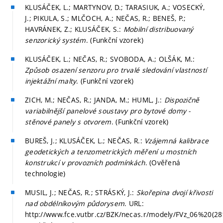
KLUSÁČEK, L.; MARTYNOV, D.; TARASIUK, A.; VOSECKÝ,
J.; PIKULA, S.; MLČOCH, A.; NEČAS, R.; BENEŠ, P.;
HAVRÁNEK, Z.; KLUSÁČEK, S.:
Mobilní distribuovaný
senzorický systém
. (Funkční vzorek)
KLUSÁČEK, L.; NEČAS, R.; SVOBODA, A.; OLŠÁK, M.:
Způsob osazení senzoru pro trvalé sledování vlastností
injektážní malty
. (Funkční vzorek)
ZICH, M.; NEČAS, R.; JANDA, M.; HUML, J.:
Dispozičně
variabilnější panelové soustavy pro bytové domy -
stěnové panely s otvorem
. (Funkční vzorek)
BUREŠ, J.; KLUSÁČEK, L.; NEČAS, R.:
Vzájemná kalibrace
geodetických a tenzometrických měření u mostních
konstrukcí v provozních podmínkách
. (Ověřená
technologie)
MUSIL, J.; NEČAS, R.; STRÁSKÝ, J.:
Skořepina dvojí křivosti
nad obdélníkovým půdorysem
. URL:
http://www.fce.vutbr.cz/BZK/necas.r/modely/FVz_06%20(28