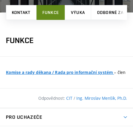
KONTAKT
FUNKCE
VÝUKA
ODBORNÉ ZAMĚŘ
FUNKCE
– člen
Komise a rady děkana
/
Rada pro informační systém
Odpovědnost:
CIT
/
Ing. Miroslav Menšík, Ph.D.
PRO UCHAZEČE
Pojďte na FAST