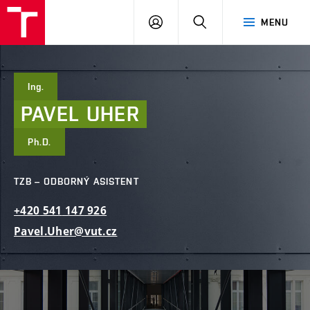
FAST
PŘIHLÁSIT
HLEDAT
MENU
VUT
SE
Brno
Ing.
PAVEL
UHER
Ph.D.
TZB – ODBORNÝ ASISTENT
+420
541
147
926
Pavel.Uher@vut.cz