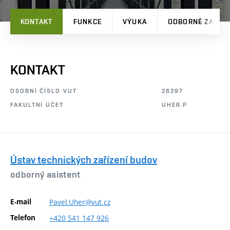
KONTAKT
FUNKCE
VÝUKA
ODBORNÉ ZAMĚŘ
KONTAKT
OSOBNÍ ČÍSLO VUT
26297
FAKULTNÍ ÚČET
UHER.P
Ústav technických zařízení budov
odborný asistent
E-mail
Pavel.Uher@vut.cz
Telefon
+420
541
147
926