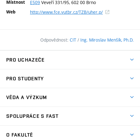
Místnost
E509
Veveří 331/95, 602 00 Brno
(externí
Web
http://www.fce.vutbr.cz/TZB/uher.p/
odkaz)
Odpovědnost:
CIT
/
Ing. Miroslav Menšík, Ph.D.
PRO UCHAZEČE
Pojďte na FAST
PRO STUDENTY
Nabídka programů
Časový plán studia
Přijímačky
VĚDA A VÝZKUM
Studijní programy
Zápisy
Úspěchy
Předměty
SPOLUPRÁCE S FAST
(externí
Ambasadoři pro prváky
Licence a patenty
odkaz)
FAQ
Studium MSc.
Firemní spolupráce
Centra výzkumu
O FAKULTĚ
(externí
Příručka prváka
Přípravné kurzy