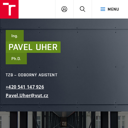
FAST
PŘIHLÁSIT
HLEDAT
MENU
VUT
SE
Brno
Ing.
PAVEL
UHER
Ph.D.
TZB – ODBORNÝ ASISTENT
+420
541
147
926
Pavel.Uher@vut.cz