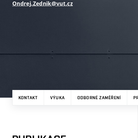
Ondrej.Zednik@vut.cz
KONTAKT
VÝUKA
ODBORNÉ ZAMĚŘENÍ
P