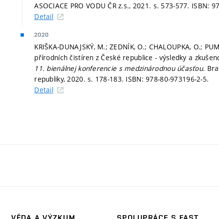
ASOCIACE PRO VODU ČR z.s., 2021.
s. 573-577.
ISBN: 9
Detail
2020
KRIŠKA-DUNAJSKÝ, M.; ZEDNÍK, O.; CHALOUPKA, O.; PUM
přírodních čistíren z České republice - výsledky a zkušen
11. bienálnej konferencie s medzinárodnou účasťou.
Bra
republiky, 2020.
s. 178-183.
ISBN: 978-80-973196-2-5.
Detail
VĚDA A VÝZKUM
SPOLUPRÁCE S FAST