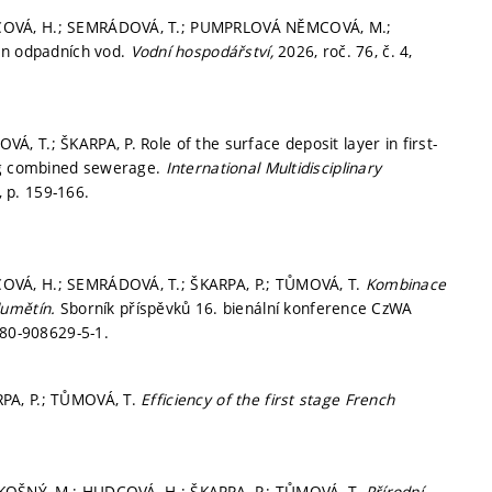
DCOVÁ, H.; SEMRÁDOVÁ, T.; PUMPRLOVÁ NĚMCOVÁ, M.;
en odpadních vod.
Vodní hospodářství,
2026, roč. 76, č. 4,
 T.; ŠKARPA, P. Role of the surface deposit layer in first-
ing combined sewerage.
International Multidisciplinary
2,
p. 159-166.
OVÁ, H.; SEMRÁDOVÁ, T.; ŠKARPA, P.; TŮMOVÁ, T.
Kombinace
lumětín.
Sborník příspěvků 16. bienální konference CzWA
80-908629-5-1.
PA, P.; TŮMOVÁ, T.
Efficiency of the first stage French
KOŠNÝ, M.; HUDCOVÁ, H.; ŠKARPA, P.; TŮMOVÁ, T.
Přírodní