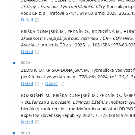
čistírny s francouzskými vertikálními filtry.
Sborník přísp
vodu ČR z. s., Traťová 574/1, 619 00 Brno; 2025, 2025.
s
Detail
KRIŠKA-DUNAJSKÝ, M.; ZEDNÍK, O.; ROZKOŠNÝ, M.; HUDC
zkušenosti s nejlepší přírodní čistírnou v ČR – ČOV Hlína
Asociace pro vodu ČR z.s., 2025.
s. 108.
ISBN: 978-80-90
Detail
2024
ZEDNÍK, O.; KRIŠKA-DUNAJSKÝ, M. Hydraulická vodivost fil
použitelnost ve vodárenství.
TZB-info,
2024, roč. 26, č. 3
Detail
Odkaz
ROZKOŠNÝ, M.; KRIŠKA-DUNAJSKÝ, M.; ZEDNÍK, O.; ŠERE
– zkušenosti s provozem, účinnost čištění a možnosti vyu
bienálnej konferencie s medzinárodnou účasťou ODPADO
expertov Slovenskej republiky, 2024.
s. 273.
ISBN: 978-80
Detail
2023