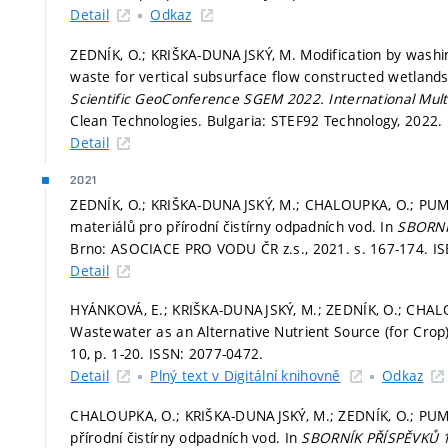
Detail
Odkaz
ZEDNÍK, O.; KRIŠKA-DUNAJSKÝ, M. Modification by washi
waste for vertical subsurface flow constructed wetlands
Scientific GeoConference SGEM 2022.
International Mul
Clean Technologies. Bulgaria: STEF92 Technology, 2022. i
Detail
2021
ZEDNÍK, O.; KRIŠKA-DUNAJSKÝ, M.; CHALOUPKA, O.; PUM
materiálů pro přírodní čistírny odpadních vod. In
SBORNÍ
Brno: ASOCIACE PRO VODU ČR z.s., 2021.
s. 167-174.
IS
Detail
HYÁNKOVÁ, E.; KRIŠKA-DUNAJSKÝ, M.; ZEDNÍK, O.; CHAL
Wastewater as an Alternative Nutrient Source (for Crop
10,
p. 1-20.
ISSN: 2077-0472.
Detail
Plný text v Digitální knihovně
Odkaz
CHALOUPKA, O.; KRIŠKA-DUNAJSKÝ, M.; ZEDNÍK, O.; PUM
přírodní čistírny odpadních vod. In
SBORNÍK PŘÍSPĚVKŮ 