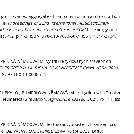
ng of recycled aggregates from construction and demolition
. In
Proceedings of 22nd International Multidisciplinary
tidisciplinary Scientific GeoConference SGEM ...
Energy and
ss. 4.2,
p. 1-8.
ISBN: 978-619-7603-50-7. ISSN: 1314-2704.
PRLOVÁ NĚMCOVÁ, M. Využití recyklovaných stavebních
K PŘÍSPĚVKŮ 14. BIENÁLNÍ KONFERENCE CzWA VODA 2021.
BN: 978-80-11-00385-2.
OUPKA, O.; PUMPRLOVÁ NĚMCOVÁ, M. Irrigation with Treated
): Numerical Simulation.
Agriculture (Basel),
2021, vol. 11, iss.
PRLOVÁ NĚMCOVÁ, M. Testování vypouštěcích zařízení pro
14. BIENÁLNÍ KONFERENCE CzWA VODA 2021.
Brno: