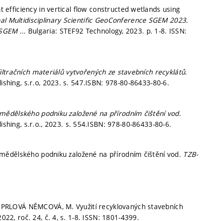
fficiency in vertical flow constructed wetlands using
al Multidisciplinary Scientific GeoConference SGEM 2023.
 SGEM ...
Bulgaria: STEF92 Technology, 2023.
p. 1-8.
ISSN:
iltračních materiálů vytvořených ze stavebních recyklátů.
hing, s.r.o, 2023.
s. 547.
ISBN: 978-80-86433-80-6.
mědělského podniku založené na přírodním čištění vod.
hing, s.r.o., 2023.
s. 554.
ISBN: 978-80-86433-80-6.
mědělského podniku založené na přírodním čištění vod.
TZB-
PRLOVÁ NĚMCOVÁ, M. Využití recyklovaných stavebních
2022, roč. 24, č. 4,
s. 1-8.
ISSN: 1801-4399.