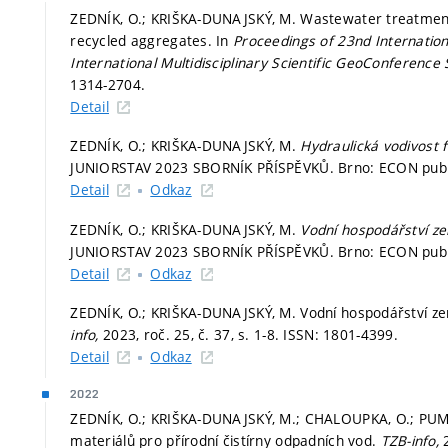
ZEDNÍK, O.; KRIŠKA-DUNAJSKÝ, M. Wastewater treatment e
recycled aggregates. In
Proceedings of 23nd Internation
International Multidisciplinary Scientific GeoConference
1314-2704.
Detail
ZEDNÍK, O.; KRIŠKA-DUNAJSKÝ, M.
Hydraulická vodivost f
JUNIORSTAV 2023 SBORNÍK PŘÍSPĚVKŮ. Brno: ECON publis
Detail
Odkaz
ZEDNÍK, O.; KRIŠKA-DUNAJSKÝ, M.
Vodní hospodářství ze
JUNIORSTAV 2023 SBORNÍK PŘÍSPĚVKŮ. Brno: ECON publis
Detail
Odkaz
ZEDNÍK, O.; KRIŠKA-DUNAJSKÝ, M. Vodní hospodářství ze
info,
2023, roč. 25, č. 37,
s. 1-8.
ISSN: 1801-4399.
Detail
Odkaz
2022
ZEDNÍK, O.; KRIŠKA-DUNAJSKÝ, M.; CHALOUPKA, O.; PUM
materiálů pro přírodní čistírny odpadních vod.
TZB-info,