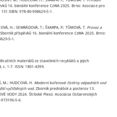
ěvků 16. bienální konference CzWA 2025. Brno: Asociace pro
. 131.
ISBN: 978-80-908629-5-1.
OVÁ, H.; SEMRÁDOVÁ, T.; ŠKARPA, P.; TŮMOVÁ, T.
Provoz a
.
Sborník příspěvků 16. bienální konference CzWA 2025. Brno:
8629-5-1.
tračních materiálů ze stavebních recyklátů a jejich
4,
s. 1-7.
ISSN: 1801-4399.
Š, M.; HUDCOVÁ, H.
Moderní kořenové čistírny odpadních vod
žití vyčištěných vod.
Zborník prednášok a posterov 13.
VÉ VODY 2024. Štrbské Pleso: Asociácia čistiarenských
-973196-5-6.