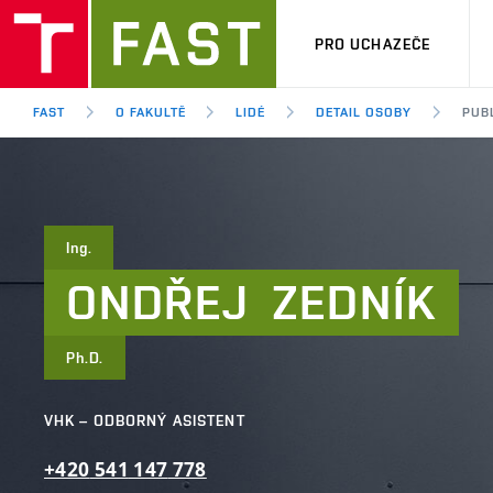
PRO UCHAZEČE
FAST
O FAKULTĚ
LIDÉ
DETAIL OSOBY
PUB
Ing.
ONDŘEJ
ZEDNÍK
Ph.D.
VHK – ODBORNÝ ASISTENT
+420
541
147
778