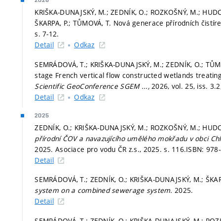
2026
KRIŠKA-DUNAJSKÝ, M.; ZEDNÍK, O.; ROZKOŠNÝ, M.; HU
ŠKARPA, P.; TŮMOVÁ, T. Nová generace přírodních čistír
s. 7-12.
Detail
Odkaz
SEMRÁDOVÁ, T.; KRIŠKA-DUNAJSKÝ, M.; ZEDNÍK, O.; TŮMOVÁ,
stage French vertical flow constructed wetlands treat
Scientific GeoConference SGEM ...,
2026, vol. 25, iss. 3.
Detail
Odkaz
2025
ZEDNÍK, O.; KRIŠKA-DUNAJSKÝ, M.; ROZKOŠNÝ, M.; HUDC
přírodní ČOV a navazujícího umělého mokřadu v obci Ch
2025. Asociace pro vodu ČR z.s., 2025.
s. 116.
ISBN: 978-
Detail
SEMRÁDOVÁ, T.; ZEDNÍK, O.; KRIŠKA-DUNAJSKÝ, M.; ŠKAR
system on a combined sewerage system.
2025.
Detail
SEMRÁDOVÁ, T.; ZEDNÍK, O.; KRIŠKA-DUNAJSKÝ, M.; ROZ