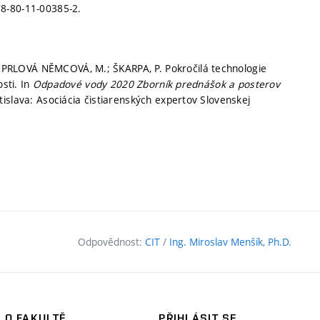
78-80-11-00385-2.
PRLOVÁ NĚMCOVÁ, M.; ŠKARPA, P. Pokročilá technologie
osti. In
Odpadové vody 2020 Zborník prednášok a posterov
tislava: Asociácia čistiarenských expertov Slovenskej
Odpovědnost:
CIT
/
Ing. Miroslav Menšík, Ph.D.
O FAKULTĚ
PŘIHLÁSIT SE