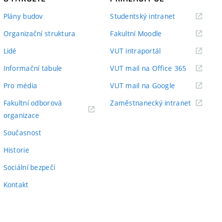
(externí
Plány budov
Studentský intranet
odkaz)
(externí
Organizační struktura
Fakultní Moodle
odkaz)
(externí
Lidé
VUT intraportál
odkaz)
(externí
Informační tabule
VUT mail na Office 365
odkaz)
(externí
Pro média
VUT mail na Google
odkaz)
(externí
Fakultní odborová
Zaměstnanecký intranet
(externí
odkaz)
organizace
odkaz)
Současnost
Historie
Sociální bezpečí
Kontakt