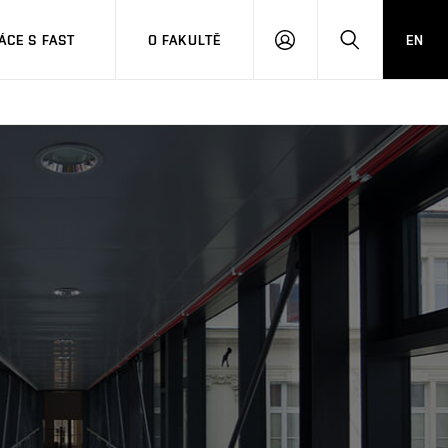
CE S FAST
O FAKULTĚ
EN
PŘIHLÁSIT
HLEDAT
SE