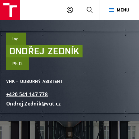
FAST
PŘIHLÁSIT
HLEDAT
MENU
VUT
SE
Brno
Ing.
ONDŘEJ
ZEDNÍK
Ph.D.
VHK – ODBORNÝ ASISTENT
+420
541
147
778
Ondrej.Zednik@vut.cz