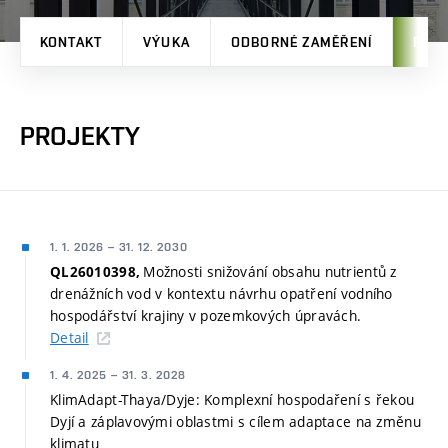
KONTAKT
VÝUKA
ODBORNÉ ZAMĚŘENÍ
PRO
PROJEKTY
1. 1. 2026
–
31. 12. 2030
Možnosti snižování obsahu nutrientů z
QL26010398,
drenážních vod v kontextu návrhu opatření vodního
hospodářství krajiny v pozemkových úpravách.
Detail
1. 4. 2025
–
31. 3. 2028
KlimAdapt-Thaya/Dyje: Komplexní hospodaření s řekou
Dyjí a záplavovými oblastmi s cílem adaptace na změnu
klimatu