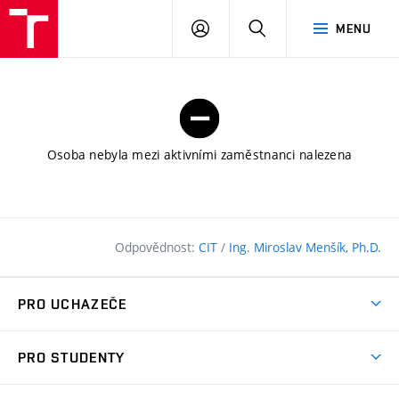
FAST
PŘIHLÁSIT
HLEDAT
MENU
VUT
SE
Brno
Osoba nebyla mezi aktivními zaměstnanci nalezena
Odpovědnost:
CIT
/
Ing. Miroslav Menšík, Ph.D.
PRO UCHAZEČE
Pojďte na FAST
PRO STUDENTY
Nabídka programů
Časový plán studia