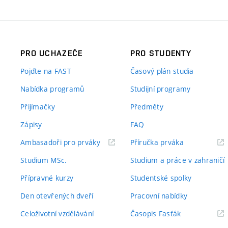
PRO UCHAZEČE
PRO STUDENTY
Pojďte na FAST
Časový plán studia
Nabídka programů
Studijní programy
Přijímačky
Předměty
Zápisy
FAQ
(externí
(externí
Ambasadoři pro prváky
Příručka prváka
odkaz)
odkaz)
Studium MSc.
Studium a práce v zahraničí
Přípravné kurzy
Studentské spolky
Den otevřených dveří
Pracovní nabídky
(externí
Celoživotní vzdělávání
Časopis Fasťák
odkaz)