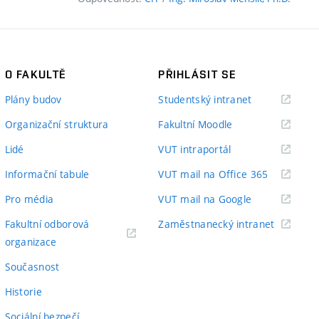
O FAKULTĚ
PŘIHLÁSIT SE
(externí
Plány budov
Studentský intranet
odkaz)
(externí
Organizační struktura
Fakultní Moodle
odkaz)
(externí
Lidé
VUT intraportál
odkaz)
(externí
Informační tabule
VUT mail na Office 365
odkaz)
(externí
Pro média
VUT mail na Google
odkaz)
(externí
Fakultní odborová
Zaměstnanecký intranet
(externí
odkaz)
organizace
odkaz)
Současnost
Historie
Sociální bezpečí