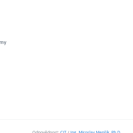
amy
Odpovědnost:
CIT
/
Ing. Miroslav Menšík, Ph.D.