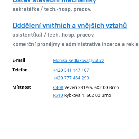
sekretářka /
tech.-hosp. pracov.
Oddělení vnitřních a vnějších vztahů
asistent(ka) /
tech.-hosp. pracov.
komerční pronájmy a administrativa inzerce a rekl
E-mail
Monika.Sedlakova@vut.cz
Telefon
+420
541
147
107
+420
777
484
299
Místnost
C408
Veveří 331/95, 602 00 Brno
R510
Rybkova 1, 602 00 Brno