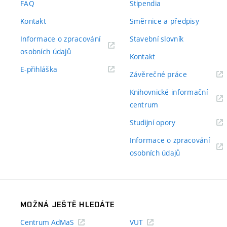
FAQ
Stipendia
Kontakt
Směrnice a předpisy
Informace o zpracování
Stavební slovník
(externí
osobních údajů
Kontakt
odkaz)
(externí
E-přihláška
(externí
Závěrečné práce
odkaz)
odkaz)
Knihovnické informační
(externí
centrum
odkaz)
(externí
Studijní opory
odkaz)
Informace o zpracování
(externí
osobních údajů
odkaz)
MOŽNÁ JEŠTĚ HLEDÁTE
Centrum AdMaS
VUT