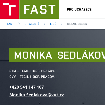
PRO UCHAZEČE
FAST
O FAKULTĚ
LIDÉ
DETAIL OSOBY
MONIKA
SEDLÁKO
STM – TECH.-HOSP. PRACOV.
OVV – TECH.-HOSP. PRACOV.
+420
541
147
107
Monika.Sedlakova@vut.cz