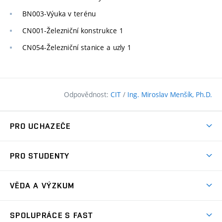
BN003-Výuka v terénu
CN001-Železniční konstrukce 1
CN054-Železniční stanice a uzly 1
Odpovědnost:
CIT
/
Ing. Miroslav Menšík, Ph.D.
PRO UCHAZEČE
Pojďte na FAST
PRO STUDENTY
Nabídka programů
Časový plán studia
Přijímačky
VĚDA A VÝZKUM
Studijní programy
Zápisy
Úspěchy
Předměty
SPOLUPRÁCE S FAST
(externí
Ambasadoři pro prváky