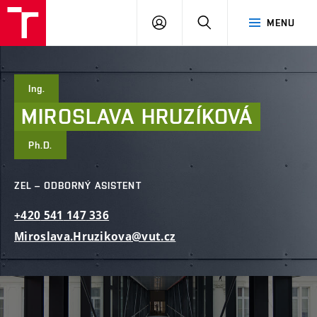
FAST
PŘIHLÁSIT
HLEDAT
MENU
VUT
SE
Brno
Ing.
MIROSLAVA
HRUZÍKOVÁ
Ph.D.
ZEL – ODBORNÝ ASISTENT
+420
541
147
336
Miroslava.Hruzikova@vut.cz