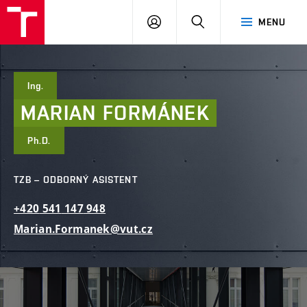
FAST
PŘIHLÁSIT
HLEDAT
MENU
VUT
SE
Brno
Ing.
MARIAN
FORMÁNEK
Ph.D.
TZB – ODBORNÝ ASISTENT
+420
541
147
948
Marian.Formanek@vut.cz