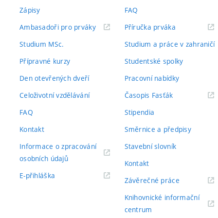
Zápisy
FAQ
(externí
(externí
Ambasadoři pro prváky
Příručka prváka
odkaz)
odkaz)
Studium MSc.
Studium a práce v zahraničí
Přípravné kurzy
Studentské spolky
Den otevřených dveří
Pracovní nabídky
(externí
Celoživotní vzdělávání
Časopis Fasťák
odkaz)
FAQ
Stipendia
Kontakt
Směrnice a předpisy
Informace o zpracování
Stavební slovník
(externí
osobních údajů
Kontakt
odkaz)
(externí
E-přihláška
(externí
Závěrečné práce
odkaz)
odkaz)
Knihovnické informační
(externí
centrum