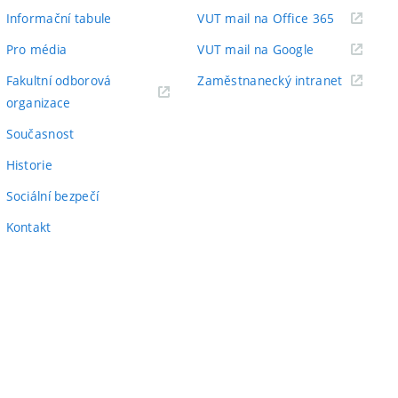
odkaz)
(externí
Informační tabule
VUT mail na Office 365
odkaz)
(externí
Pro média
VUT mail na Google
odkaz)
(externí
Fakultní odborová
Zaměstnanecký intranet
(externí
odkaz)
organizace
odkaz)
Současnost
Historie
Sociální bezpečí
Kontakt