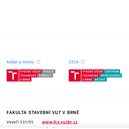
Koleje a menzy
CESA
(externí
(ext
odkaz)
odk
FAKULTA STAVEBNÍ VUT V BRNĚ
Veveří 331/95
www.fce.vutbr.cz