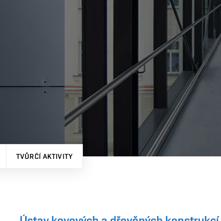
TVŮRČÍ AKTIVITY
Ústav kovových a dřevěných konstrukcí