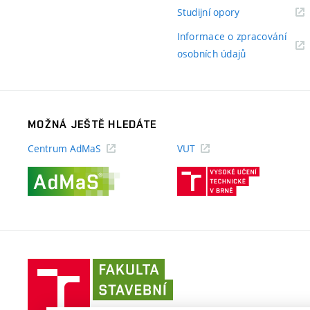
odkaz)
(externí
Studijní opory
odkaz)
Informace o zpracování
(externí
osobních údajů
odkaz)
MOŽNÁ JEŠTĚ HLEDÁTE
Centrum AdMaS
VUT
(externí
(externí
odkaz)
odkaz)
Fakulta
stavební
VUT