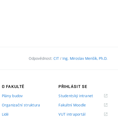
Odpovědnost:
CIT
/
Ing. Miroslav Menšík, Ph.D.
O FAKULTĚ
PŘIHLÁSIT SE
(externí
Plány budov
Studentský intranet
odkaz)
(externí
Organizační struktura
Fakultní Moodle
odkaz)
(externí
Lidé
VUT intraportál