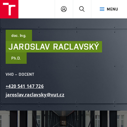
FAST
PŘIHLÁSIT
HLEDAT
MENU
VUT
SE
Brno
doc. Ing.
JAROSLAV
RACLAVSKÝ
Ph.D.
VHO – DOCENT
+420
541
147
726
jaroslav.raclavsky@vut.cz