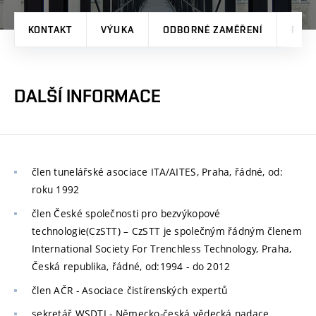
KONTAKT
VÝUKA
ODBORNÉ ZAMĚŘENÍ
PRO
DALŠÍ INFORMACE
člen tunelářské asociace ITA/AITES, Praha, řádné, od:
roku 1992
člen České společnosti pro bezvýkopové
technologie(CzSTT) – CzSTT je společným řádným členem
International Society For Trenchless Technology, Praha,
Česká republika, řádné, od:1994 - do 2012
člen AČR - Asociace čistírenských expertů
sekretář WSDTI - Německo-česká vědecká nadace