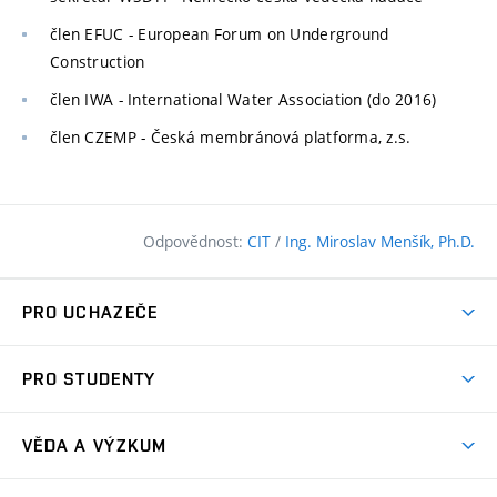
člen EFUC - European Forum on Underground
Construction
člen IWA - International Water Association (do 2016)
člen CZEMP - Česká membránová platforma, z.s.
Odpovědnost:
CIT
/
Ing. Miroslav Menšík, Ph.D.
PRO UCHAZEČE
Pojďte na FAST
PRO STUDENTY
Nabídka programů
Časový plán studia
Přijímačky
VĚDA A VÝZKUM
Studijní programy
Zápisy
Úspěchy