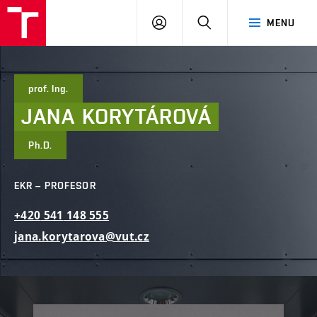
FAST
PŘIHLÁSIT
HLEDAT
MENU
VUT
SE
Brno
prof. Ing.
JANA
KORYTÁROVÁ
Ph.D.
EKR – PROFESOR
+420
541
148
555
jana.korytarova@vut.cz