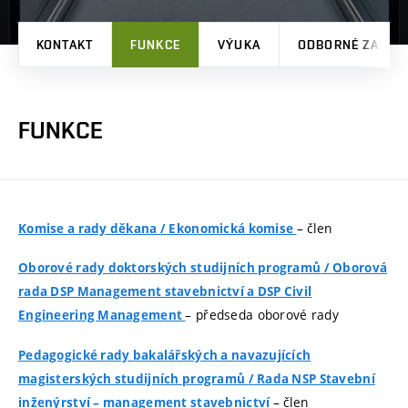
KONTAKT
FUNKCE
VÝUKA
ODBORNÉ ZAMĚŘ
FUNKCE
– člen
Komise a rady děkana
/
Ekonomická komise
Oborové rady doktorských studijních programů​
/
Oborová
rada DSP Management stavebnictví a DSP Civil
– předseda oborové rady
Engineering Management
Pedagogické rady bakalářských a navazujících
magisterských studijních programů
/
Rada NSP Stavební
– člen
inženýrství – management stavebnictví