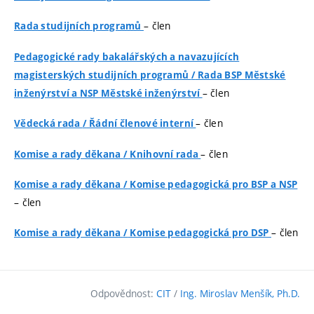
– člen
Rada studijních programů
Pedagogické rady bakalářských a navazujících
magisterských studijních programů
/
Rada BSP Městské
– člen
inženýrství a NSP Městské inženýrství
– člen
Vědecká rada
/
Řádní členové interní
– člen
Komise a rady děkana
/
Knihovní rada
Komise a rady děkana
/
Komise pedagogická pro BSP a NSP
– člen
– člen
Komise a rady děkana
/
Komise pedagogická pro DSP
Odpovědnost:
CIT
/
Ing. Miroslav Menšík, Ph.D.