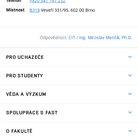
Telefon
+420
541
147
232
Místnost
B318
Veveří 331/95, 602 00 Brno
Odpovědnost:
CIT
/
Ing. Miroslav Menšík, Ph.D.
PRO UCHAZEČE
Pojďte na FAST
PRO STUDENTY
Nabídka programů
Časový plán studia
Přijímačky
VĚDA A VÝZKUM
Studijní programy
Zápisy
Úspěchy
Předměty
SPOLUPRÁCE S FAST
(externí
Ambasadoři pro prváky
Licence a patenty
odkaz)
FAQ
Studium MSc.
Firemní spolupráce
Centra výzkumu
O FAKULTĚ
(externí
Příručka prváka
Přípravné kurzy
Zahraniční spolupráce