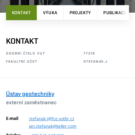
KONTAKT
VÝUKA
PROJEKTY
PUBLIKACE
KONTAKT
OSOBNÍ ČÍSLO VUT
77218
FAKULTNÍ ÚČET
STEFANAK.J
Ústav geotechniky
externí zaměstnanec
E-mail
stefanak.j@fce.vutbr.cz
jan.stefanak@keller.com