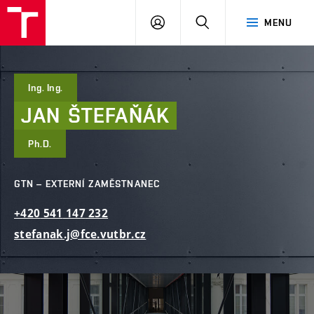
FAST
PŘIHLÁSIT
HLEDAT
MENU
VUT
SE
Brno
Ing. Ing.
JAN
ŠTEFAŇÁK
Ph.D.
GTN – EXTERNÍ ZAMĚSTNANEC
+420
541
147
232
stefanak.j@fce.vutbr.cz