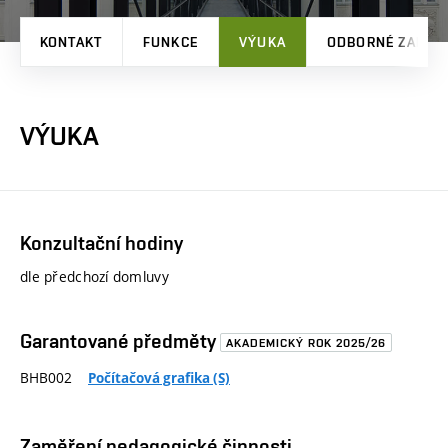
KONTAKT
FUNKCE
VÝUKA
ODBORNÉ ZAMĚŘ
VÝUKA
Konzultační hodiny
dle předchozí domluvy
Garantované předměty
AKADEMICKÝ ROK 2025/26
BHB002
Počítačová grafika (S)
Zaměření pedagogické činnosti