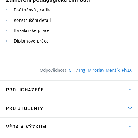
Počítačová grafika
Konstrukční detail
Bakalářské práce
Diplomové práce
Odpovědnost:
CIT
/
Ing. Miroslav Menšík, Ph.D.
PRO UCHAZEČE
Pojďte na FAST
PRO STUDENTY
Nabídka programů
Časový plán studia
Přijímačky
VĚDA A VÝZKUM
Studijní programy
Zápisy