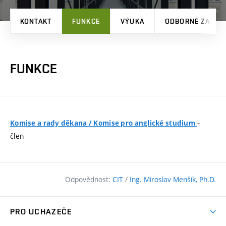
KONTAKT
FUNKCE
VÝUKA
ODBORNÉ ZAMĚŘ
FUNKCE
–
Komise a rady děkana
/
Komise pro anglické studium
člen
Odpovědnost:
CIT
/
Ing. Miroslav Menšík, Ph.D.
PRO UCHAZEČE