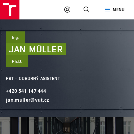
FAST
PŘIHLÁSIT
HLEDAT
MENU
VUT
SE
Brno
Ing.
JAN
MÜLLER
Ph.D.
PST – ODBORNÝ ASISTENT
+420
541
147
444
jan.muller@vut.cz