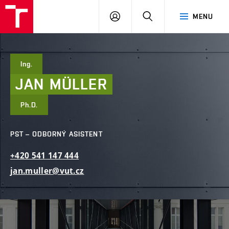
FAST
PŘIHLÁSIT
HLEDAT
MENU
VUT
SE
Brno
Ing.
JAN
MÜLLER
Ph.D.
PST – ODBORNÝ ASISTENT
+420
541
147
444
jan.muller@vut.cz