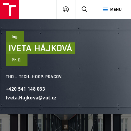
FAST
PŘIHLÁSIT
HLEDAT
MENU
VUT
SE
Brno
Ing.
IVETA
HÁJKOVÁ
Ph.D.
THD – TECH.-HOSP. PRACOV.
+420
541
148
063
Iveta.Hajkova@vut.cz