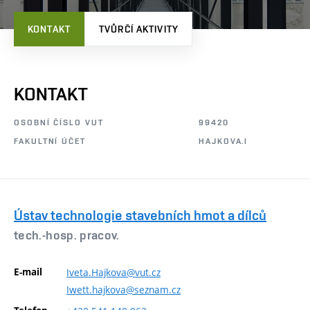
KONTAKT
TVŮRČÍ AKTIVITY
KONTAKT
OSOBNÍ ČÍSLO VUT
99420
FAKULTNÍ ÚČET
HAJKOVA.I
Ústav technologie stavebních hmot a dílců
tech.-hosp. pracov.
E-mail
Iveta.Hajkova@vut.cz
Iwett.hajkova@seznam.cz