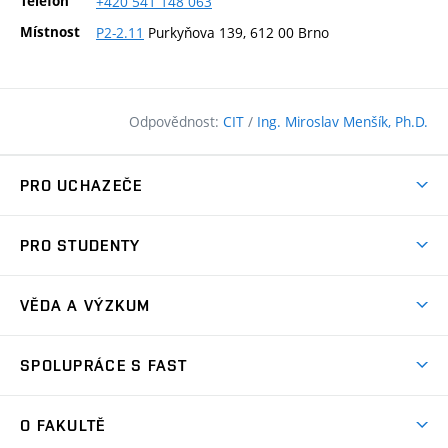
Telefon
+420
541
148
063
Místnost
P2-2.11
Purkyňova 139, 612 00 Brno
Odpovědnost:
CIT
/
Ing. Miroslav Menšík, Ph.D.
PRO UCHAZEČE
Pojďte na FAST
PRO STUDENTY
Nabídka programů
Časový plán studia
Přijímačky
VĚDA A VÝZKUM
Studijní programy
Zápisy
Úspěchy
Předměty
SPOLUPRÁCE S FAST
(externí
Ambasadoři pro prváky
Licence a patenty
odkaz)
FAQ
Studium MSc.
Firemní spolupráce
Centra výzkumu
O FAKULTĚ
(externí
Příručka prváka
Přípravné kurzy
Zahraniční spolupráce