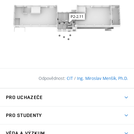
Odpovědnost:
CIT
/
Ing. Miroslav Menšík, Ph.D.
PRO UCHAZEČE
Pojďte na FAST
PRO STUDENTY
Nabídka programů
Časový plán studia
Přijímačky
VĚDA A VÝZKUM