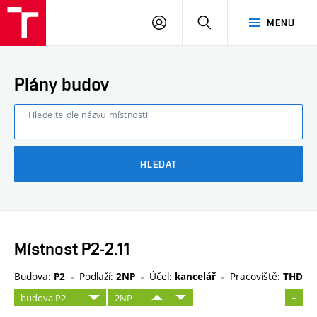
FAST
PŘIHLÁSIT
HLEDAT
MENU
VUT
SE
Brno
Plány budov
Hledejte dle názvu místnosti
HLEDAT
Místnost P2-2.11
Budova:
Podlaží:
Účel:
Pracoviště:
P2
2NP
kancelář
THD