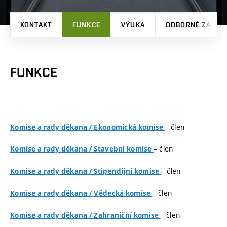
KONTAKT
FUNKCE
VÝUKA
ODBORNÉ ZAMĚŘ
FUNKCE
– člen
Komise a rady děkana
/
Ekonomická komise
– člen
Komise a rady děkana
/
Stavební komise
– člen
Komise a rady děkana
/
Stipendijní komise
– člen
Komise a rady děkana
/
Vědecká komise
– člen
Komise a rady děkana
/
Zahraniční komise