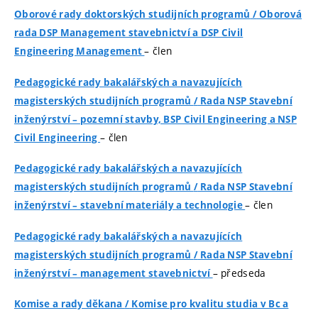
Oborové rady doktorských studijních programů​
/
Oborová
rada DSP Management stavebnictví a DSP Civil
– člen
Engineering Management
Pedagogické rady bakalářských a navazujících
magisterských studijních programů
/
Rada NSP Stavební
inženýrství – pozemní stavby, BSP Civil Engineering a NSP
– člen
Civil Engineering
Pedagogické rady bakalářských a navazujících
magisterských studijních programů
/
Rada NSP Stavební
– člen
inženýrství – stavební materiály a technologie
Pedagogické rady bakalářských a navazujících
magisterských studijních programů
/
Rada NSP Stavební
– předseda
inženýrství – management stavebnictví
Komise a rady děkana
/
Komise pro kvalitu studia v Bc a