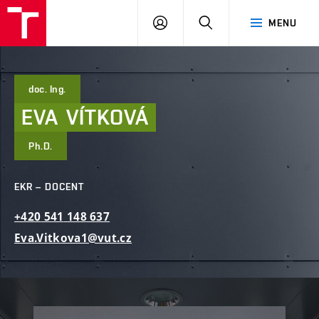
FAST
PŘIHLÁSIT
HLEDAT
MENU
VUT
SE
Brno
doc. Ing.
EVA
VÍTKOVÁ
Ph.D.
EKR – DOCENT
+420
541
148
637
Eva.Vitkova1@vut.cz